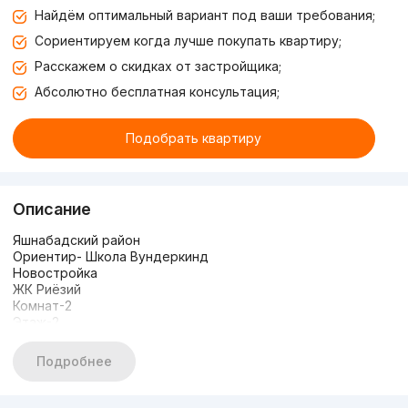
Найдём оптимальный вариант под ваши требования;
Сориентируем когда лучше покупать квартиру;
Расскажем о скидках от застройщика;
Абсолютно бесплатная консультация;
Подобрать квартиру
Описание
Яшнабадский район
Ориентир- Школа Вундеркинд
Новостройка
ЖК Риёзий
Комнат-2
Этаж-2
Этажность-7
Площадь-71 кв.м
Подробнее
Состояние-черновая отделка
Имеется дизайн проект
Закрытый охраняемый двор