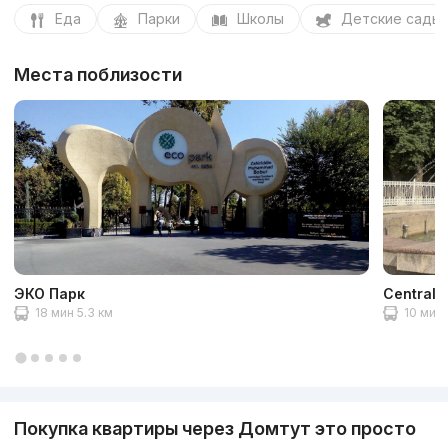
Еда
Парки
Школы
Детские сады
Места поблизости
ЭКО Парк
Central 
18 мин 5.3 км
10 мин 
Покупка квартиры через Домтут это просто