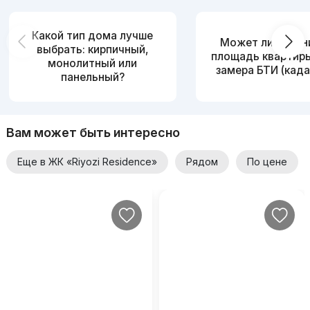
Какой тип дома лучше
Может ли измен
выбрать: кирпичный,
площадь квартир
монолитный или
замера БТИ (када
панельный?
Вам может быть интересно
Еще в ЖК «Riyozi Residence»
Рядом
По цене