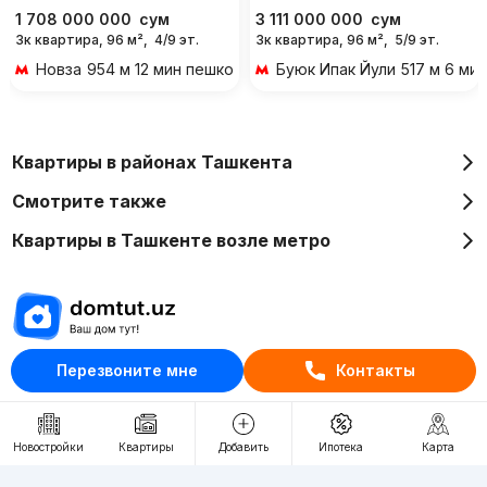
1 708 000 000
сум
3 111 000 000
сум
3к квартира, 96 м²,
4/9 эт.
3к квартира, 96 м²,
5/9 эт.
Новза
954 м 12 мин пешком
Буюк Ипак Йули
517 м 6 ми
Квартиры в районах Ташкента
Смотрите также
Квартиры в Ташкенте возле метро
Перезвоните мне
Контакты
Отдел рекламы
+998 (78) 113-20-86
+998 (93) 390-30-10
Новостройки
Квартиры
Добавить
Ипотека
Карта
Пн-Пт. С 9:30 до 18:00