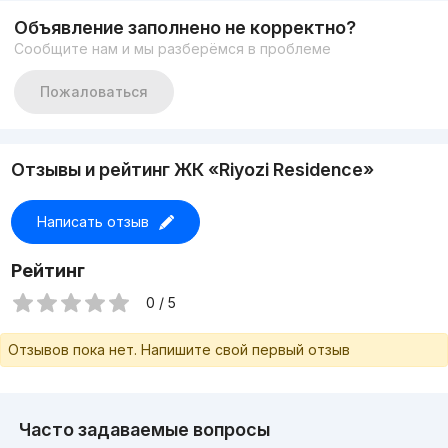
Цена-73 000$
Объявление заполнено не корректно?
https://t.me/apartments_tashkent
Сообщите нам и мы разберёмся в проблеме
+998917878883
Пожаловаться
Отзывы и рейтинг ЖК «Riyozi Residence»
Написать отзыв
Рейтинг
0 / 5
Отзывов пока нет. Напишите свой первый отзыв
Часто задаваемые вопросы