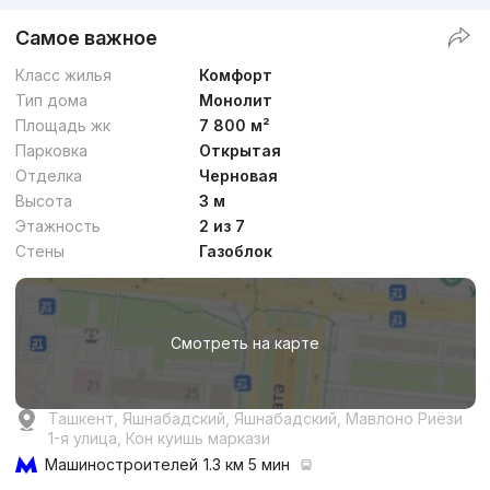
Самое важное
Класс жилья
Комфорт
Тип дома
Монолит
Площадь жк
7 800 м²
Парковка
Открытая
Отделка
Черновая
Высота
3 м
Этажность
2 из 7
Стены
Газоблок
Смотреть на карте
Ташкент, Яшнабадский, Яшнабадский, Мавлоно Риёзи
1-я улица, Кон куишь маркази
Машиностроителей
1.3 км 5 мин