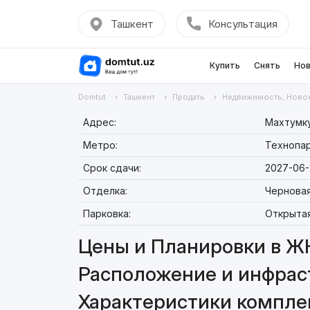
Ташкент
Консультация
Купить
Снять
Нов
Domtut
Ташкент
Продать
Недвижимость, Ново
Адрес:
Махтумку
Метро:
Технопа
Срок сдачи:
2027-06-
Отделка:
Чернова
Парковка:
Открыта
Цены и Планировки в ЖК
Расположение и инфрас
Характеристики компле