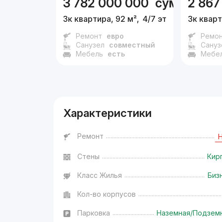
3 782 000 000
сум
2 867
3к квартира, 92 м²,
4/7 эт.
3к кварт
Ремонт
евро
Ремо
Санузел
совместный
Сануз
Мебель
есть
Мебе
Характеристики
Ремонт
Стены
Кир
Класс Жилья
Биз
Кол-во корпусов
Парковка
Наземная/Подзем