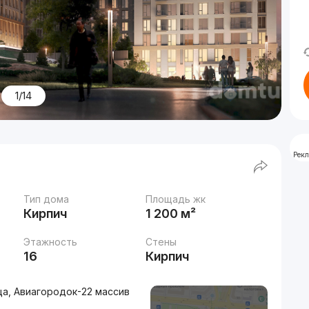
1/14
Рек
Тип дома
Площадь жк
Кирпич
1 200 м²
Этажность
Стены
16
Кирпич
ца, Авиагородок-22 массив