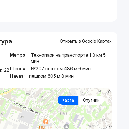
тура
Открыть в Google Картах
Метро:
Технопарк на транспорте 1.3 км 5
мин
Школа:
№307 пешком 486 м 6 мин
к-22
Havas:
пешком 605 м 8 мин
Карта
Спутник