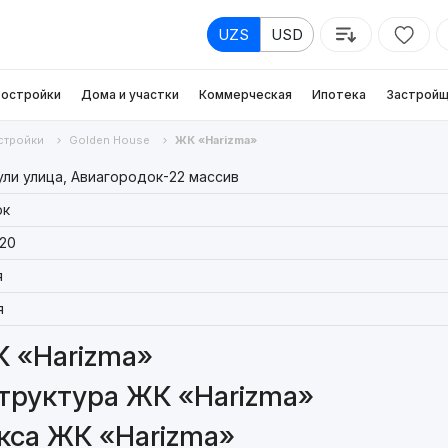
UZS
USD
остройки
Дома и участки
Коммерческая
Ипотека
Застройщ
стройки
Golden House
ЖК «Harizma»
ли улица, Авиагородок-22 массив
рк
20
я
я
 «Harizma»
труктура ЖК «Harizma»
кса ЖК «Harizma»