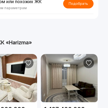
ом или похожих ЖК
Подобрать
им параметрам
К «Harizma»