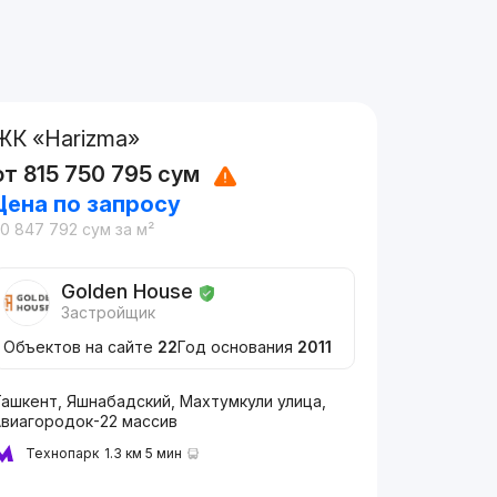
ЖК «Harizma»
от
815 750 795
сум
Цена по запросу
20 847 792
сум
за м²
Golden House
Застройщик
Объектов на сайте
22
Год основания
2011
Ташкент, Яшнабадский, Махтумкули улица,
Авиагородок-22 массив
Технопарк
1.3 км 5 мин