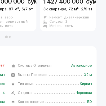
 000 000
сум
1 427 400 000
сум
1
ира, 87 м²,
5/7 эт.
3к квартира, 72 м²,
2/9 эт.
6
нт
евро
Ремонт
дизайнерский
ел
совместный
Санузел
2
ль
есть
Мебель
есть
Нет
Система Отопления
Автономное
пич
Высота Потолков
3.2 м
нес
Тип дома
Кирпич
4
Отделка
Черновая
ная
Кол-во квартир
150