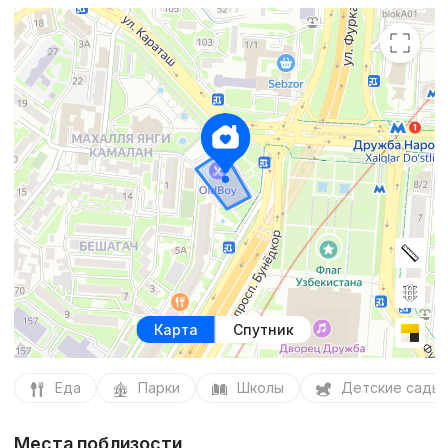
Карта
Спутник
Еда
Парки
Школы
Детские сады
Места поблизости