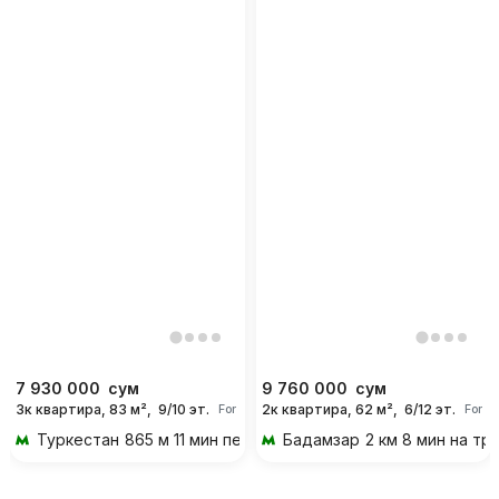
7 930 000
сум
9 760 000
сум
3к квартира, 83 м²,
9/10 эт.
2к квартира, 62 м²,
6/12 эт.
For days
For d
Туркестан
865 м 11 мин пешком
Бадамзар
2 км 8 мин на тр