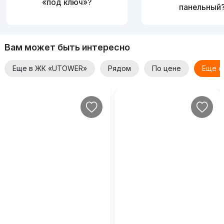
«под ключ»?
панельный
Вам может быть интересно
Еще в ЖК «UTOWER»
Рядом
По цене
Еще о