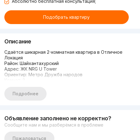
Абсолютно бесплатная консультация;
Подобрать квартиру
Описание
Сдаётся шикарная 2-комнатная квартира в Отличное
Локация
Район: Шайхантахурский
Адрес: ЖК NRG U Tower
Ориентир: Метро Дружба народов
Комнат: 2
Этаж: 12
Этажность: 27
Подробнее
Площадь: 70 м²
Ремонт: современный евро
Рядом Есть: Метро Дружба ТЦ Самарканд Дарвоза Медиа
Парк Райхон Кафе Халклар Достигли Концертное Зал
Объявление заполнено не корректно?
Ташкент Сити
Сообщите нам и мы разберёмся в проблеме
Звоните прямо сейчас. Мы подберем жильё по вашему
бюджету и пожеланиям.
Телефон: +99899-521-08-88
Пожаловаться