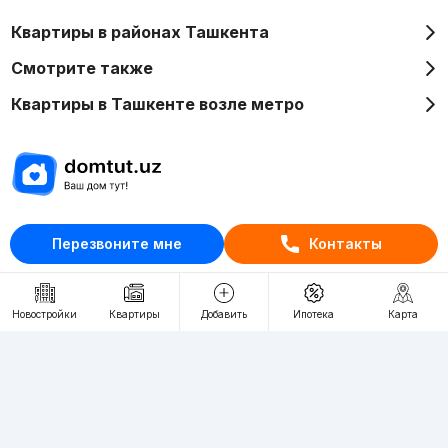
Квартиры в районах Ташкента
Смотрите также
Квартиры в Ташкенте возле метро
Отдел рекламы
Перезвоните мне
Контакты
+998 (78) 113-20-86
+998 (93) 390-30-10
Пн-Пт. С 9:30 до 18:00
Новостройки
Квартиры
Добавить
Ипотека
Карта
RU
UZ
Контакты