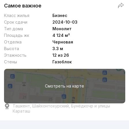
Самое важное
Класс жилья
Бизнес
Срок сдачи
2024-10-03
Тип дома
Монолит
Площадь жк
4 124 м²
Отделка
Черновая
Высота
3.3 м
Этажность
12 из 26
Стены
Газоблок
Смотреть на карте
Ташкент, Шайхонтохурский, Бунёдкочр и улицы
Караташ
Реклама