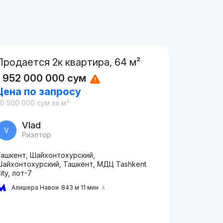
Продается 2к квартира, 64 м²
1 952 000 000
сум
Цена по запросу
30 500 000
сум
за м²
Vlad
V
Риэлтор
Ташкент, Шайхонтохурский,
Шайхонтохурский, Ташкент, МДЦ Tashkent
ity, лот-7
Алишера Навои
843 м 11 мин