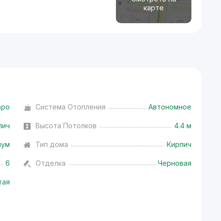
карте
вро
Система Отопления
Автономное
пич
Высота Потолков
4.4 м
иум
Тип дома
Кирпич
6
Отделка
Черновая
тая