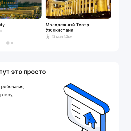
ity
Молодежный Театр
Mediap
Узбекистана
км
15мин
12 мин 1.2км
тут это просто
требования;
ртиру;