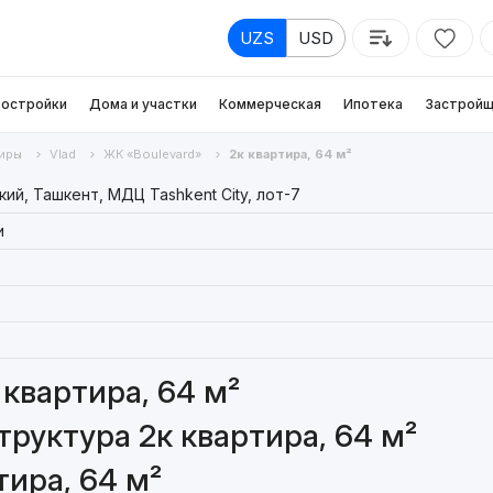
UZS
USD
остройки
Дома и участки
Коммерческая
Ипотека
Застройщ
иры
Vlad
ЖК «Boulevard»
2к квартира, 64 м²
ий, Ташкент, МДЦ Tashkent City, лот-7
и
квартира, 64 м²
руктура 2к квартира, 64 м²
тира, 64 м²