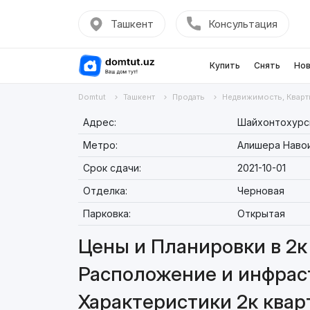
Ташкент
Консультация
Купить
Снять
Нов
Domtut
Ташкент
Продать
Недвижимость, Кварт
Адрес:
Шайхонтохурск
Метро:
Алишера Наво
Срок сдачи:
2021-10-01
Отделка:
Черновая
Парковка:
Открытая
Цены и Планировки в 2к 
Расположение и инфраст
Характеристики 2к квар