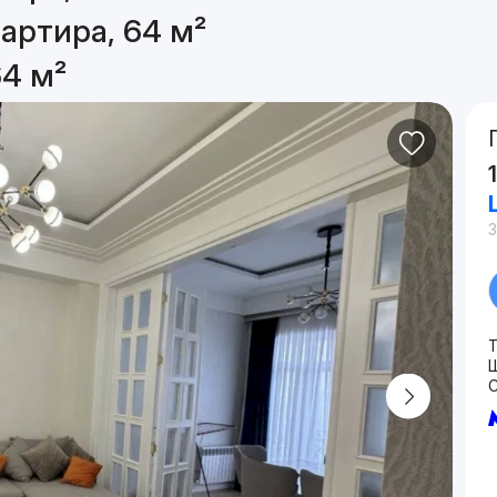
артира, 64 м²
64 м²
C