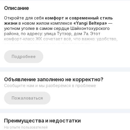
Описание
Откройте для себя
комфорт и современный стиль
жизни
в новом жилом комплексе
«Yangi Beltepa»
—
уютном уголке в самом сердце Шайхонтохурского
района, по адресу: улица Тутзор, дом 7а. Этот
комфорт‑класс ЖК сочетает всё, что важно: удобство,
качество и продуманную инфраструктуру.
Почему «Yangi Beltepa» стоит выбрать:
Подробнее
Срок сдачи:
ноябрь 2025 — вы можете планировать
жизнь уже в новом современном пространстве.
Объявление заполнено не корректно?
Конструкция и материалы:
сборно‑монолитный
Сообщите нам и мы разберёмся в проблеме
каркас с газоблоком — надёжность, хорошая
теплоизоляция и долговечность.
Пожаловаться
Этажность, отделка:
9 этажей, отделка «черновая»,
что даёт возможность реализовать дизайн по своему
вкусу и бюджету
Преимущества и недостатки
На опыте пользователей