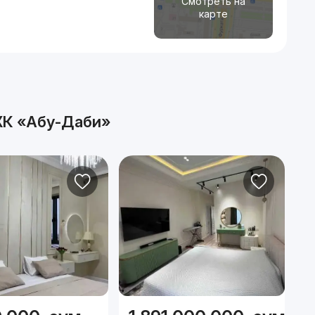
Смотреть на
карте
К «Абу-Даби»