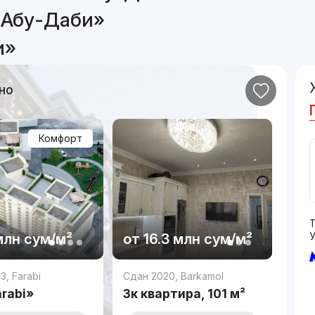
«Абу-Даби»
и»
но
Комфорт
млн
сум
/м²
от
16.3 млн
сум
/м²
23
,
Farabi
Сдан 2020
,
Barkamol
rabi»
3к квартира, 101 м²