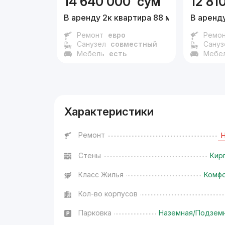
14 640 000
сум
12 81
В аренду 2к квартира 88 м²,
5/9 эт.
В аренду
Ремонт
евро
Ремо
Санузел
совместный
Сануз
Мебель
есть
Мебе
Характеристики
Ремонт
Стены
Кир
Класс Жилья
Комф
Кол-во корпусов
Парковка
Наземная/Подзем