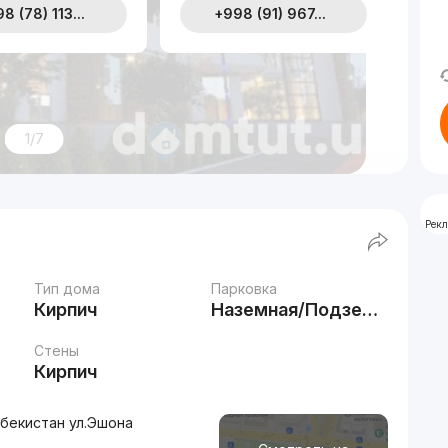
8 (78) 113...
+998 (91) 967...
1/7
Рек
Тип дома
Парковка
Кирпич
Наземная/Подземная
Стены
Кирпич
збекистан ул.Эшона