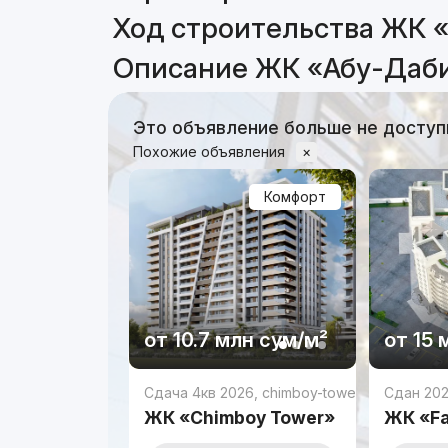
Ход строительства ЖК 
Описание ЖК «Абу-Даб
Это объявление больше не доступ
Похожие объявления
×
Комфорт
от
10.7 млн
сум
/м²
от
15 
Сдача 4кв 2026
,
chimboy-tower
Сдан 20
ЖК «Chimboy Tower»
ЖК «Fa