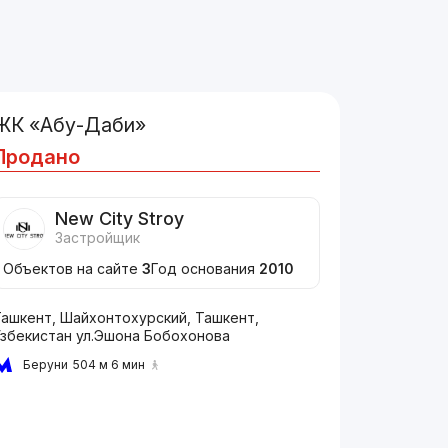
ЖК «Абу-Даби»
Продано
New City Stroy
Застройщик
Объектов на сайте
3
Год основания
2010
Ташкент, Шайхонтохурский, Ташкент,
Узбекистан ул.Эшона Бобохонова
Беруни
504 м 6 мин