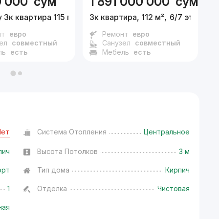
0 000
сум
1 891 000 000
сум
3
 3к квартира 115 м²,
5/7 эт.
3к квартира, 112 м²,
6/7 эт.
4
нт
евро
Ремонт
евро
ел
совместный
Санузел
совместный
ль
есть
Мебель
есть
Нет
Система Отопления
Центральное
пич
Высота Потолков
3 м
орт
Тип дома
Кирпич
1
Отделка
Чистовая
ная