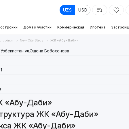
UZS
USD
остройки
Дома и участки
Коммерческая
Ипотека
Застройщ
стройки
New City Stroy
ЖК «Абу-Даби»
 Узбекистан ул.Эшона Бобохонова
1
я
К «Абу-Даби»
труктура ЖК «Абу-Даби»
кса ЖК «Абу-Даби»