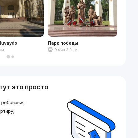
Huvaydo
Парк победы
ТРЦ Riv
 км
9 мин 3.0 км
12 ми
тут это просто
требования;
ртиру;