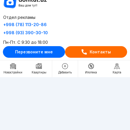
Отдел рекламы
+998 (78) 113-20-86
+998 (93) 390-30-10
Пн-Пт. С 9:30 до 18:00
Перезвоните мне
Контакты
RU
UZ
Контакты
Новостройки
Квартиры
Добавить
Ипотека
Карта
О проекте
Проект компании Webnow ©
Условия использования
Политика конфиденциальности
Публичная оферта