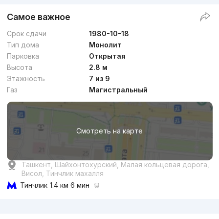
Самое важное
Срок сдачи
1980-10-18
Тип дома
Монолит
Парковка
Открытая
Высота
2.8 м
Этажность
7 из 9
Газ
Магистральный
Смотреть на карте
Ташкент, Шайхонтохурский, Малая кольцевая дорога,
Висол, Тинчлик махалля
Тинчлик
1.4 км 6 мин
Реклама