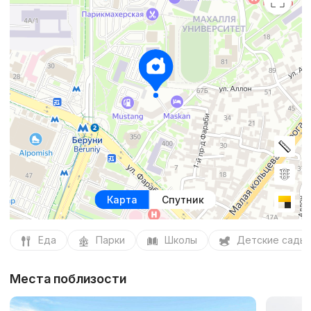
Карта
Спутник
Еда
Парки
Школы
Детские сады
Места поблизости