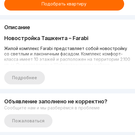
Подобрать квартиру
Описание
Новостройка Ташкента –
Farabi
Жилой комплекс Farabi представляет собой новостройку
со светлым и лаконичным фасадом. Комплекс комфорт-
класса имеет 10 этажей и расположен на территории 2.100
кв. м. Он расположен в Шайхонтохурском районе.
В комплексе есть все необходимое для комфортной
Подробнее
жизни: наземная и подземная парковка для жильцов,
автономное отопление, IP-Домофоны, свой детский сад,
спортивный центр, супермаркет, огромная терраса,
раскинутая на крыше, лифт и обустроенный для прогулок
Объявление заполнено не корректно?
внутренний двор с превосходной детской площадкой.
Сообщите нам и мы разберёмся в проблеме
Пожаловаться
Инфраструктура