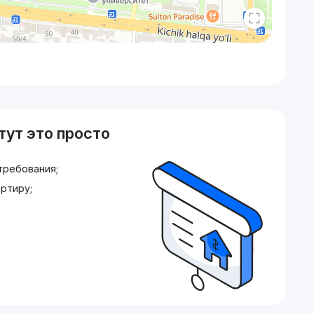
тут это просто
требования;
ртиру;