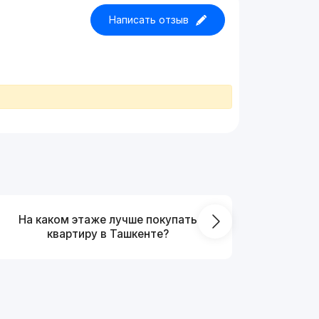
Написать отзыв
На каком этаже лучше покупать
Что выг
квартиру в Ташкенте?
от