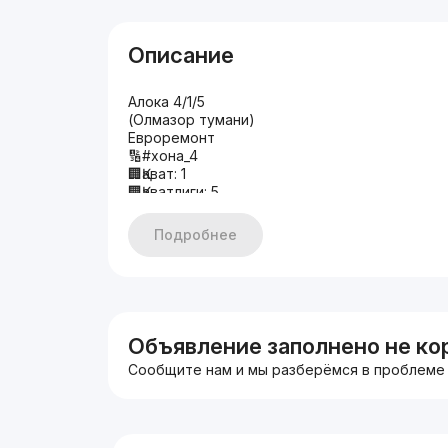
Описание
Алока 4/1/5
(Олмазор тумани)
Евроремонт
🔢#хона_4
🏢Қават: 1
🏢Қаватлиги: 5
🛠Ҳолати: Евроремонт
📐 Квартира сатҳи: 88 м²
Подробнее
🔖 Қўшимча маълумот: балкон 2х6 метр
🌏Ориентир: Алока, метро Тинчлик, Мехмон 
💰Нархи: 112.000 $
+998909832999
Объявление заполнено не ко
Сообщите нам и мы разберёмся в проблеме