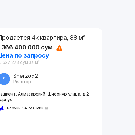
Продается 4к квартира, 88 м²
1 366 400 000
сум
Цена по запросу
5 527 273
сум
за м²
Sherzod2
S
Риэлтор
ашкент, Алмазарский, Шифонур улица, д.2
корпус
Беруни
1.4 км 6 мин