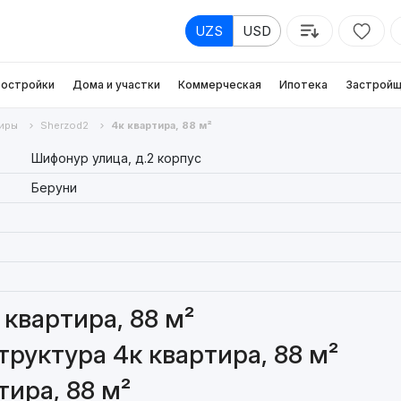
UZS
USD
остройки
Дома и участки
Коммерческая
Ипотека
Застройщ
иры
Sherzod2
4к квартира, 88 м²
Шифонур улица, д.2 корпус
Беруни
квартира, 88 м²
руктура 4к квартира, 88 м²
ира, 88 м²