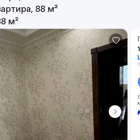
артира, 88 м²
88 м²
1
Т