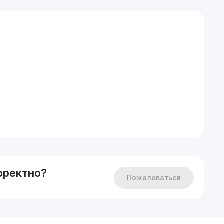
ресторан, Афсона, Олмазор тумани
рректно?
Пожаловаться