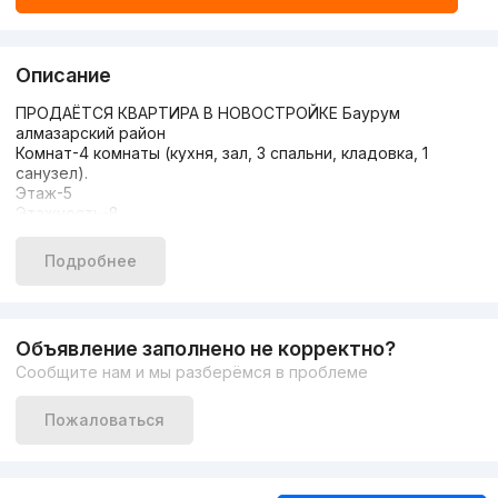
Описание
ПРОДАЁТСЯ КВАРТИРА В НОВОСТРОЙКЕ Баурум
алмазарский район
Комнат-4 комнаты (кухня, зал, 3 спальни, кладовка, 1
санузел).
Этаж-5
Этажность-8
В идеальном состоянии, с мебелью и техникой
(стиральная, сушильная, посудомойка, духовка,
Подробнее
холодильник,
в квартире жили
Площадь -100кв м
Цена-135.000 у е
Объявление заполнено не корректно?
Риелтор Даврон Присоединяйтесь к каналу недвижимости
Сообщите нам и мы разберёмся в проблеме
https://t.me/davron8888
Позвонить мне +998903506888
Пожаловаться