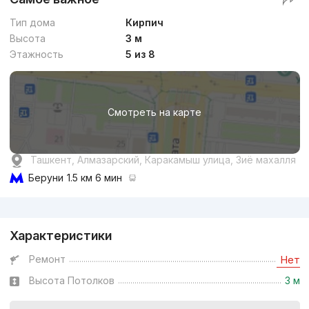
Тип дома
Кирпич
Высота
3 м
Этажность
5 из 8
Смотреть на карте
Ташкент, Алмазарский, Каракамыш улица, Зиё махалля
Беруни
1.5 км 6 мин
Реклама
Характеристики
Ремонт
Нет
Высота Потолков
3 м