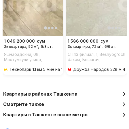
1 049 200 000
сум
1 586 000 000
сум
2к квартира, 52 м²,
5/8 эт.
3к квартира, 72 м²,
6/9 эт.
Яшнабадский, 08,
СП43 филиал, 1, Beshyog'och
Махтумкули улица,
daxasi, Бешагач,
Авиагородок-22 массив
Шайхантахурский район,
Технопарк
1.1 км 5 мин на транспорте
Дружба Народов
328 м 4 
Ташкент, 100000,
Узбекистан
Квартиры в районах Ташкента
Смотрите также
Квартиры в Ташкенте возле метро