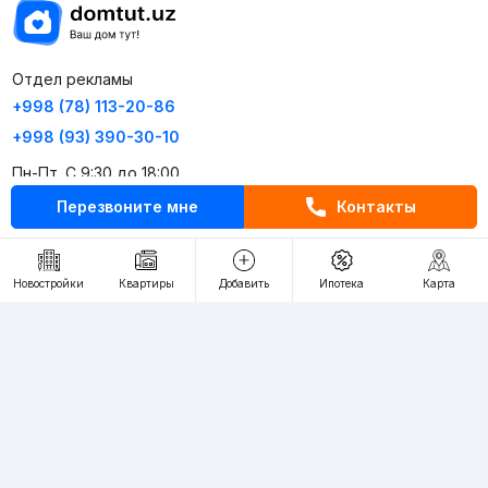
Отдел рекламы
+998 (78) 113-20-86
+998 (93) 390-30-10
Пн-Пт. С 9:30 до 18:00
Перезвоните мне
Контакты
RU
UZ
Новостройки
Квартиры
Добавить
Ипотека
Карта
Контакты
О проекте
Проект компании Webnow ©
Условия использования
Политика конфиденциальности
Публичная оферта