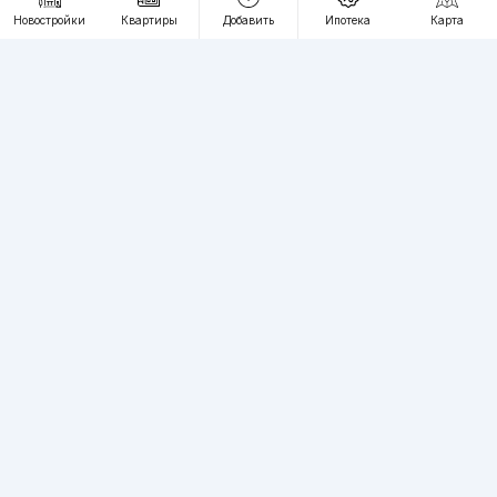
RU
UZ
Новостройки
Квартиры
Добавить
Ипотека
Карта
Контакты
О проекте
Проект компании Webnow ©
Условия использования
Политика конфиденциальности
Публичная оферта
Учредитель:
"WEBNOW" MChJ
Адрес:
Toshkent shahri, A.Qahhor ko'chasi, 47-uy
Регистрация электронного СМИ:
1649
Квартиры в новостройках Ташкента пользуются большим спросом,
вы можете разместить на нашем сайте неограниченное количество