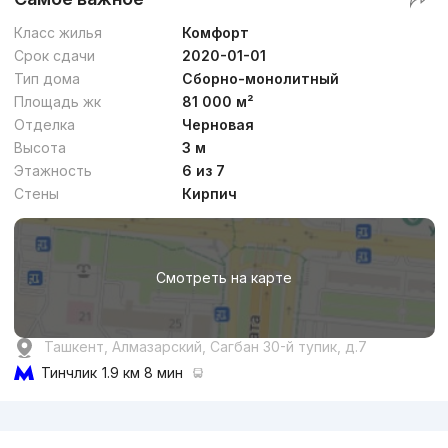
Класс жилья
Комфорт
Срок сдачи
2020-01-01
Тип дома
Сборно-монолитный
Площадь жк
81 000 м²
Отделка
Черновая
Высота
3 м
Этажность
6 из 7
Стены
Кирпич
Смотреть на карте
Ташкент, Алмазарский, Сагбан 30-й тупик, д.7
Тинчлик
1.9 км 8 мин
Реклама