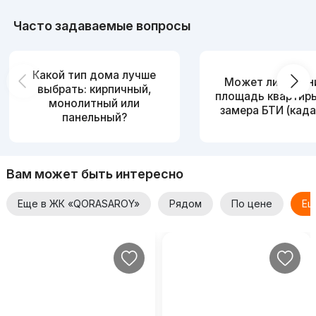
Часто задаваемые вопросы
Какой тип дома лучше
Может ли измен
выбрать: кирпичный,
площадь квартир
монолитный или
замера БТИ (када
панельный?
Вам может быть интересно
Еще в ЖК «QORASAROY»
Рядом
По цене
Ещ