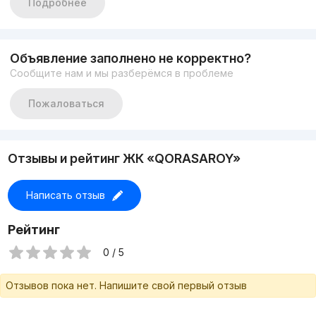
Подробнее
* Територия жуда обод,Мусийкали фантан,4 та
дукон,аптека мавжуд
* НАРХИ 150 000 $
+998909832999
Объявление заполнено не корректно?
Сообщите нам и мы разберёмся в проблеме
Пожаловаться
Отзывы и рейтинг ЖК «QORASAROY»
Написать отзыв
Рейтинг
0 / 5
Отзывов пока нет. Напишите свой первый отзыв