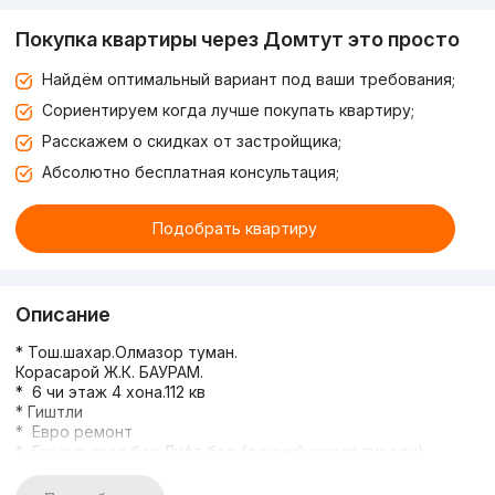
Покупка квартиры через Домтут это просто
Найдём оптимальный вариант под ваши требования;
Сориентируем когда лучше покупать квартиру;
Расскажем о скидках от застройщика;
Абсолютно бесплатная консультация;
Подобрать квартиру
Описание
* Тош.шахар.Олмазор туман.
Корасарой Ж.К. БАУРАМ.
* 6 чи этаж 4 хона.112 кв
* Гиштли
* Евро ремонт
* Газ.сув.свет бор.Лифт бор (доимий ишлап туради)
* Мебель,парда,люстра ва кисман техника
жихозлари,домофон.нарх ичида