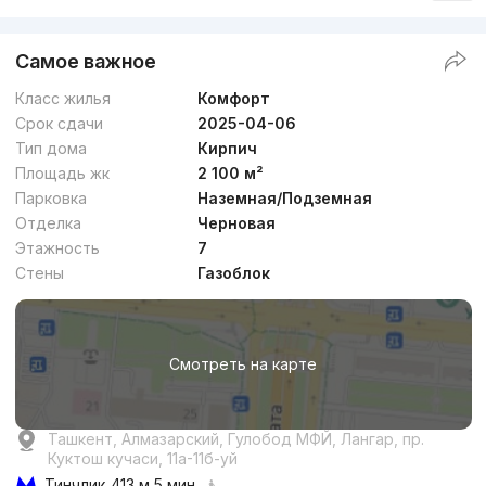
+998 (78) 113...
Самое важное
Комфорт
Класс жилья
Комфорт
Срок сдачи
2025-04-06
Тип дома
Кирпич
Площадь жк
2 100 м²
Парковка
Наземная/Подземная
Отделка
Черновая
от
16.5 млн
сум
/м²
Этажность
7
Стены
Газоблок
Сдан 2026
,
chigatoy-farabi
ЖК «Chigatoy Farabi»
Смотреть на карте
+998 (99) 923...
Комфорт
Ташкент, Алмазарский, Гулобод МФЙ, Лангар, пр.
Куктош кучаси, 11а-11б-уй
Тинчлик
413 м 5 мин