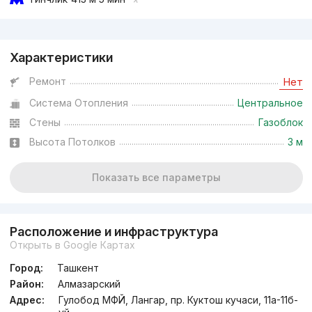
Реклама
Характеристики
Договорная
Ремонт
Нет
Система Отопления
Центральное
Сдан 2023
,
Nurafshon Saroy
ЖК «Nurafshon Saroy»
Стены
Газоблок
Высота Потолков
3 м
+998 (71) 203...
Показать все параметры
Расположение и инфраструктура
Открыть в Google Картах
Город:
Ташкент
Район:
Алмазарский
Адрес:
Гулобод МФЙ, Лангар, пр. Куктош кучаси, 11а-11б-