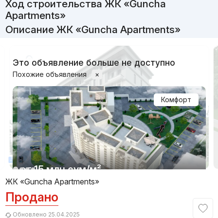
Ход строительства ЖК «Guncha
Apartments»
Описание ЖК «Guncha Apartments»
Это объявление больше не доступно
Похожие объявления
×
Комфорт
1/3
Есть лицензия
от
15 млн
сум
/м²
ЖК «Guncha Apartments»
Продано
Сдан 2023
,
Farabi
ЖК «Farabi»
Обновлено 25.04.2025