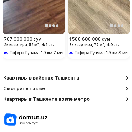
707 600 000
сум
1 500 600 000
сум
2к квартира, 52 м²,
4/5 эт.
3к квартира, 77 м²,
4/9 эт.
Гафура Гуляма
1.9 км 7 мин на транспорте
Гафура Гуляма
1.9 км 8 мин
Квартиры в районах Ташкента
Смотрите также
Квартиры в Ташкенте возле метро