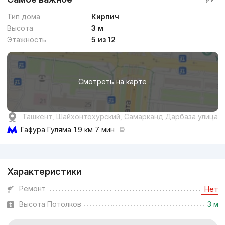
Тип дома
Кирпич
Высота
3 м
Этажность
5 из 12
Смотреть на карте
Ташкент, Шайхонтохурский, Самарканд Дарбаза улица
Гафура Гуляма
1.9 км 7 мин
Реклама
Характеристики
Ремонт
Нет
Высота Потолков
3 м