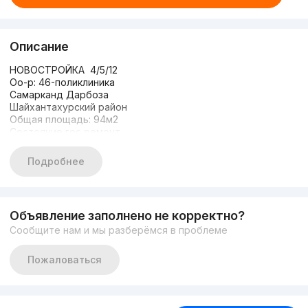
Описание
НОВОСТРОЙКА 4/5/12
Оо-р: 46-поликлиника
Самарканд Дарбоза
Шайхантахурский район
Общая площадь: 94м2
Состояние гос ремонт
Детская площадька
Имеется своя парковка
Подробнее
Частично мебель техника
Два санузла
ЦЕНА: 105000 уе
+998909832999
Объявление заполнено не корректно?
Сообщите нам и мы разберёмся в проблеме
Пожаловаться