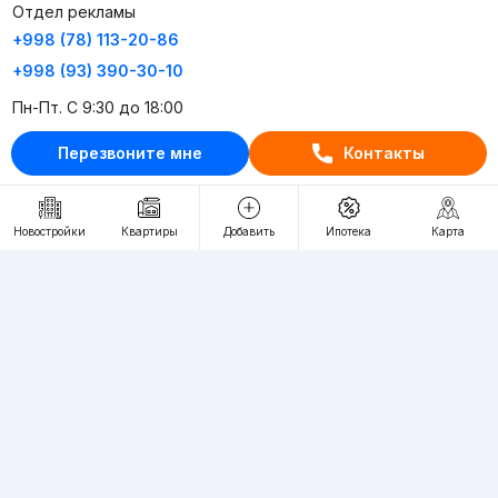
Отдел рекламы
+998 (78) 113-20-86
+998 (93) 390-30-10
Пн-Пт. С 9:30 до 18:00
Перезвоните мне
Контакты
RU
UZ
Контакты
Новостройки
Квартиры
Добавить
Ипотека
Карта
О проекте
Проект компании Webnow ©
Условия использования
Политика конфиденциальности
Публичная оферта
Учредитель:
"WEBNOW" MChJ