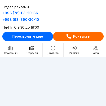
Отдел рекламы
+998 (78) 113-20-86
+998 (93) 390-30-10
Пн-Пт. С 9:30 до 18:00
Перезвоните мне
Контакты
RU
UZ
Контакты
Новостройки
Квартиры
Добавить
Ипотека
Карта
О проекте
Проект компании Webnow ©
Условия использования
Политика конфиденциальности
Публичная оферта