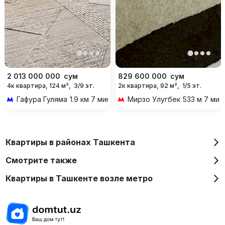
2 013 000 000
сум
829 600 000
сум
4к квартира, 124 м²,
3/9 эт.
2к квартира, 92 м²,
1/5 эт.
Гафура Гуляма
1.9 км 7 мин на транспорте
Мирзо Улугбек
533 м 7 ми
Квартиры в районах Ташкента
Смотрите также
Квартиры в Ташкенте возле метро