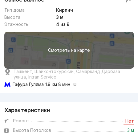
Тип дома
Кирпич
Высота
3 м
Этажность
4 из 9
Смотреть на карте
Ташкент, Шайхонтохурский, Самарканд Дарбаза
улица, Intran Service
Гафура Гуляма
1.9 км 8 мин
Реклама
Характеристики
Ремонт
Нет
Высота Потолков
3 м