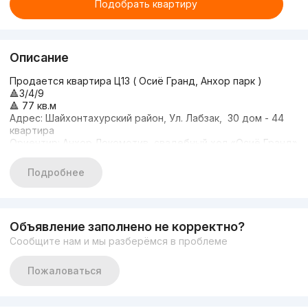
Подобрать квартиру
Описание
Продается квартира Ц13 ( Осиё Гранд, Анхор парк )
🔺3/4/9
🔺 77 кв.м
Адрес: Шайхонтахурский район, Ул. Лабзак, 30 дом - 44
квартира
Ориентир: Анхор Локомотив, свадебный хол «Осиё Гранд»
Описание: Новый авторский ремонт под ключ с мебелью и
техникой с шикарной локацией,первая линия к дороге.
Подробнее
Цена: 123.000
+998909832999
Объявление заполнено не корректно?
Сообщите нам и мы разберёмся в проблеме
Пожаловаться