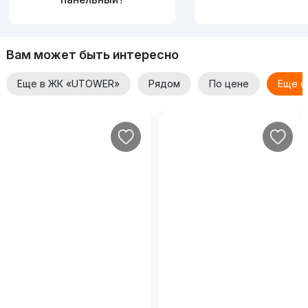
Вам может быть интересно
Еще в ЖК «UTOWER»
Рядом
По цене
Еще о