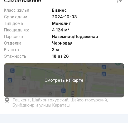
Самое важное
Класс жилья
Бизнес
Срок сдачи
2024-10-03
Тип дома
Монолит
Площадь жк
4 124 м²
Парковка
Наземная/Подземная
Отделка
Черновая
Высота
3 м
Этажность
18 из 26
Смотреть на карте
Ташкент, Шайхонтохурский, Шайхонтохурский,
Бунёдкочр и улицы Караташ
Реклама