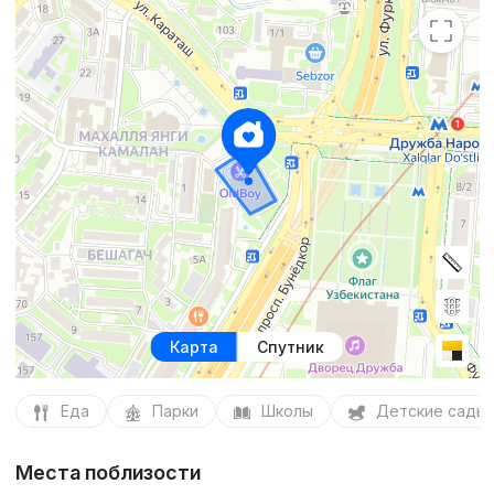
Карта
Спутник
Еда
Парки
Школы
Детские сады
Места поблизости