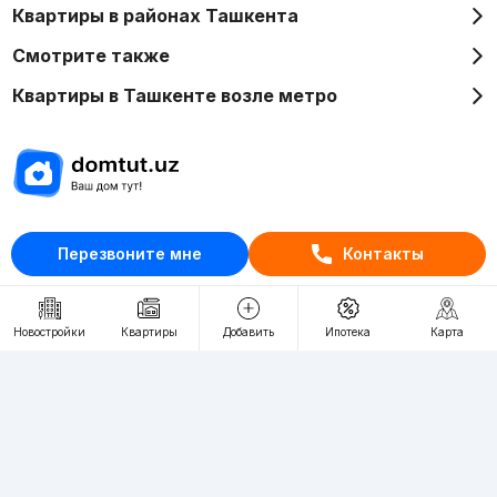
Квартиры в районах Ташкента
Смотрите также
Квартиры в Ташкенте возле метро
Отдел рекламы
Перезвоните мне
Контакты
+998 (78) 113-20-86
+998 (93) 390-30-10
Пн-Пт. С 9:30 до 18:00
Новостройки
Квартиры
Добавить
Ипотека
Карта
RU
UZ
Контакты
О проекте