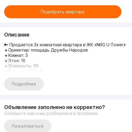
Подобрать квартиру
Описание
🔑 Продаётся 3х комнатная квартира в ЖК «NRG U-Tower»
🔸Ориентир: площадь Дружбы Народов
🔸Комнат: 3
🔸Этаж: 18
🔸Этажность: 26
🔸Площадь: 127 м²
🔸Состояние: коробка
💰 Цена: 355 000 у.е. (торг)
Подробнее
Подробная информация по телефону:
⠀
📞+998909393113 ✉️ Эльмира (http://t.me/elmira_9393113)
📞+998998433113 ✉️ Абдугафур (http://t.me/Abdugafur3113)
Объявление заполнено не корректно?
Сообщите нам и мы разберёмся в проблеме
Пожаловаться