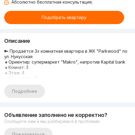
Абсолютно бесплатная консультация;
Подобрать квартиру
Описание
🔑 Продаётся 3х комнатная квартира в ЖК "Parkwood" по
ул. Нукусская
🔸Ориентир: супермаркет "Makro", напротив Kapital bank
🔸Комнат: 3
🔸Этаж: 4
🔸Этажность: 12
🔸Площадь: 83 м²
🔸Состояние: коробка
Подробнее
💰Цена: 155 000 у.е. (цена снижена)
⠀
Подробная информация по телефону:
⠀
Объявление заполнено не корректно?
📞+998909393113 ✉️ Эльмира (http://t.me/elmira_9393113)
Сообщите нам и мы разберёмся в проблеме
📞+998998433113 ✉️ Абдугафур
Пожаловаться