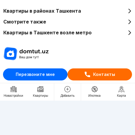
Квартиры в районах Ташкента
Смотрите также
Квартиры в Ташкенте возле метро
Отдел рекламы
Перезвоните мне
Контакты
+998 (78) 113-20-86
+998 (93) 390-30-10
Пн-Пт. С 9:30 до 18:00
Новостройки
Квартиры
Добавить
Ипотека
Карта
RU
UZ
Контакты