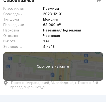
Самое важное
Класс жилья
Премиум
Срок сдачи
2023-12-01
Тип дома
Монолит
Площадь жк
63 000 м²
Парковка
Наземная/Подземная
Отделка
Черновая
Высота
3 м
Этажность
4 из 13
Смотреть на карте
Ташкент, Мирабадский, Мирабадский, г.Ташкент,8-й
проезд Мироншох,д5
Реклама