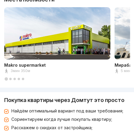
Makro supermarket
Мирабад
3мин 350м
5 мин 
Покупка квартиры через Домтут это просто
Найдём оптимальный вариант под ваши требования;
Сориентируем когда лучше покупать квартиру;
Расскажем о скидках от застройщика;