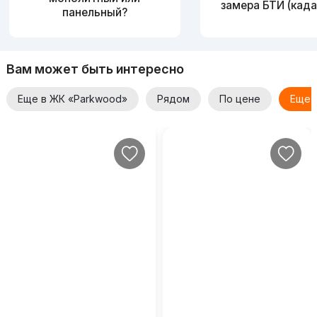
замера БТИ (када
панельный?
Вам может быть интересно
Еще в ЖК «Parkwood»
Рядом
По цене
Еще 