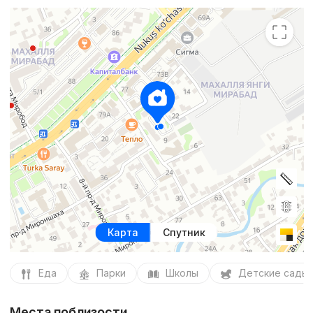
Карта
Спутник
Еда
Парки
Школы
Детские сады
Места поблизости