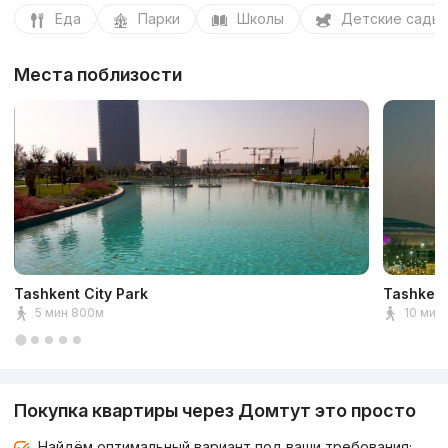
Еда
Парки
Школы
Детские сады
Места поблизости
Tashkent City Park
Tashkent
5 мин 800м
10 мин 
Покупка квартиры через Домтут это просто
Найдём оптимальный вариант под ваши требования;