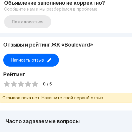
Объявление заполнено не корректно?
⠀
Сообщите нам и мы разберёмся в проблеме
📞+998909393113 ✉️ Эльмира (http://t.me/elmira_9393113)
📞+998998433113 ✉️ Абдугафур
(http://t.me/Abdugafur3113)📹 Instagram
Пожаловаться
(https://www.instagram.com/realtor.elmira/?hl=ru) 💬 Telegram
(https://t.me/realestate_easylife)
Отзывы и рейтинг ЖК «Boulevard»
Написать отзыв
Рейтинг
0 / 5
Отзывов пока нет. Напишите свой первый отзыв
Часто задаваемые вопросы