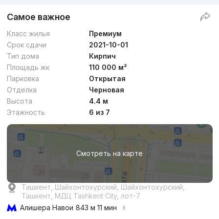
Самое важное
Класс жилья
Премиум
Срок сдачи
2021-10-01
Тип дома
Кирпич
Площадь жк
110 000 м²
Парковка
Открытая
Отделка
Черновая
Высота
4.4 м
Этажность
6 из 7
Смотреть на карте
Ташкент, Шайхонтохурский, Шайхонтохурский,
Ташкент, МДЦ Tashkent City, лот-7
Алишера Навои
843 м 11 мин