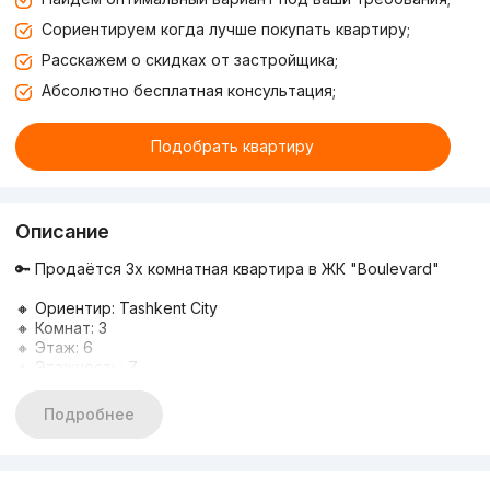
Сориентируем когда лучше покупать квартиру;
Расскажем о скидках от застройщика;
Абсолютно бесплатная консультация;
Подобрать квартиру
Описание
🔑 Продаётся 3х комнатная квартира в ЖК "Boulevard"
⠀
🔸 Ориентир: Tashkent City
🔸 Комнат: 3
🔸 Этаж: 6
🔸 Этажность: 7
🔸 Площадь: 105 м²
🔸 Состояние: коробка
Подробнее
🔸 Вид на бульвар по ул. Милан и частично на Ташкент Сити
Парк
💰Цена: 255 000 y.e. (торг)
Подробная информация по телефону: