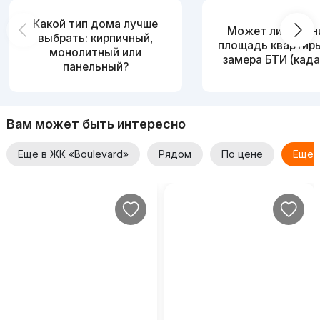
Какой тип дома лучше
Может ли измен
выбрать: кирпичный,
площадь квартир
монолитный или
замера БТИ (када
панельный?
Вам может быть интересно
Еще в ЖК «Boulevard»
Рядом
По цене
Еще 