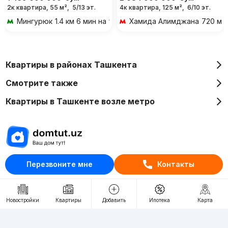
2к квартира, 55 м²,
5/13 эт.
4к квартира, 125 м²,
6/10 эт.
Мингурюк
1.4 км 6 мин на транспорте
Хамида Алимджана
720 м 
Квартиры в районах Ташкента
Смотрите также
Квартиры в Ташкенте возле метро
Отдел рекламы
Перезвоните мне
Контакты
+998 (78) 113-20-86
+998 (93) 390-30-10
Новостройки
Квартиры
Добавить
Ипотека
Карта
Пн-Пт. С 9:30 до 18:00