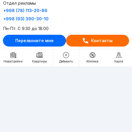
Отдел рекламы
+998 (78) 113-20-86
+998 (93) 390-30-10
Пн-Пт. С 9:30 до 18:00
Перезвоните мне
Контакты
RU
UZ
Контакты
Новостройки
Квартиры
Добавить
Ипотека
Карта
О проекте
Проект компании Webnow ©
Условия использования
Политика конфиденциальности
Публичная оферта
Учредитель:
"WEBNOW" MChJ