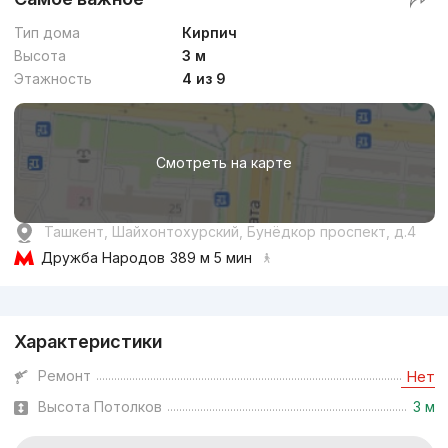
Тип дома
Кирпич
Высота
3 м
Этажность
4 из 9
Смотреть на карте
Ташкент, Шайхонтохурский, Бунёдкор проспект, д.4
Дружба Народов
389 м 5 мин
Реклама
Характеристики
Ремонт
Нет
Высота Потолков
3 м