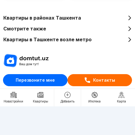
Квартиры в районах Ташкента
Смотрите также
Квартиры в Ташкенте возле метро
Отдел рекламы
Перезвоните мне
Контакты
+998 (78) 113-20-86
+998 (93) 390-30-10
Новостройки
Квартиры
Добавить
Ипотека
Карта
Пн-Пт. С 9:30 до 18:00
RU
UZ
Контакты