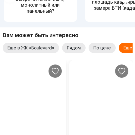
площадь квартир
монолитный или
замера БТИ (када
панельный?
Вам может быть интересно
Еще в ЖК «Boulevard»
Рядом
По цене
Еще 