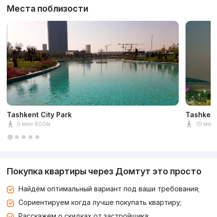
Места поблизости
Tashkent City Park
Tashkent
5 мин 800м
10 мин 
Покупка квартиры через Домтут это просто
Найдём оптимальный вариант под ваши требования;
Сориентируем когда лучше покупать квартиру;
Расскажем о скидках от застройщика;