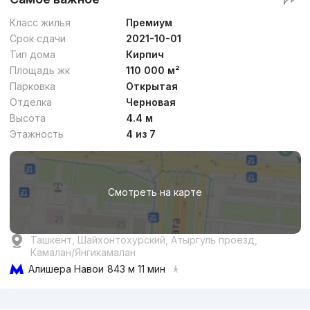
Класс жилья
Премиум
Срок сдачи
2021-10-01
Тип дома
Кирпич
Площадь жк
110 000 м²
Парковка
Открытая
Отделка
Черновая
Высота
4.4 м
Этажность
4 из 7
Смотреть на карте
Ташкент, Шайхонтохурский, Атыргуль проезд,
Камалан/Янгикамалан
Алишера Навои
843 м 11 мин
Реклама