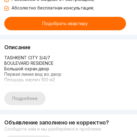
Абсолютно бесплатная консультация;
Подобрать квартиру
Описание
TASHKENT CITY 3/4/7
BOULEVARD RESIDENCE
Большой охран.двор
Первая линия вид во двор
Площадь кирпич 100 м2
Состояние: с ремонтом
Комнаты раздельные
Три (3) санузла
Подробнее
ЦЕНА: 258.000у.е /торг срочно
+998935700395
Объявление заполнено не корректно?
Сообщите нам и мы разберёмся в проблеме