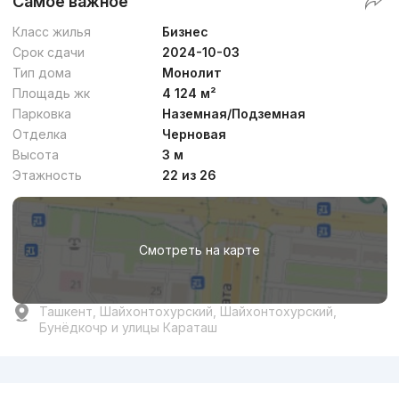
Самое важное
Класс жилья
Бизнес
Срок сдачи
2024-10-03
Тип дома
Монолит
Площадь жк
4 124 м²
Парковка
Наземная/Подземная
Отделка
Черновая
Высота
3 м
Этажность
22 из 26
Смотреть на карте
Ташкент, Шайхонтохурский, Шайхонтохурский,
Бунёдкочр и улицы Караташ
Реклама