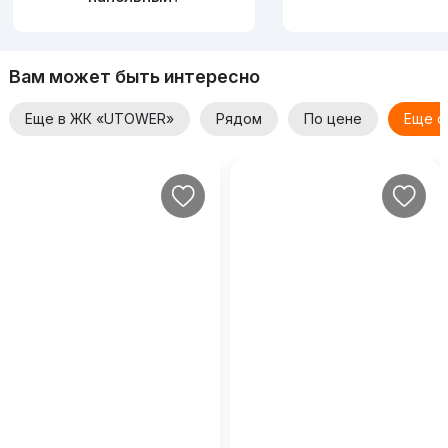
Вам может быть интересно
Еще в ЖК «UTOWER»
Рядом
По цене
Еще о