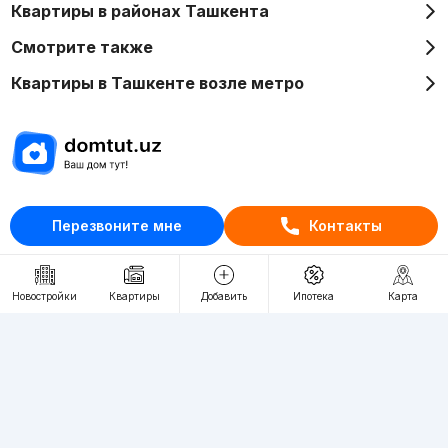
Квартиры в районах Ташкента
Смотрите также
Квартиры в Ташкенте возле метро
Отдел рекламы
Перезвоните мне
Контакты
+998 (78) 113-20-86
+998 (93) 390-30-10
Пн-Пт. С 9:30 до 18:00
Новостройки
Квартиры
Добавить
Ипотека
Карта
RU
UZ
Контакты
О проекте