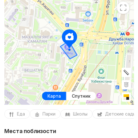
Карта
Спутник
Еда
Парки
Школы
Детские сады
Места поблизости