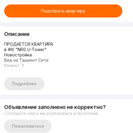
Подобрать квартиру
Описание
ПРОДАЁТСЯ КВАРТИРА
в ЖК "NRG U-Tower"
Новостройка
Вид на Ташкент Сити
Комнат: 3
Этаж: 22
Этажность: 26
Площадь: 85,53м2
Подробнее
Состояние: Предчистовая отделка
Дворец Дружбы Народов
Шайхантаурский район
Цена: 215.000 у.е
Объявление заполнено не корректно?
Сообщите нам и мы разберёмся в проблеме
Пожаловаться