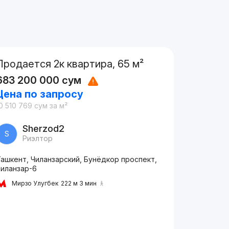
Продается 2к квартира, 65 м²
683 200 000
сум
Цена по запросу
0 510 769
сум
за м²
Sherzod2
S
Риэлтор
ашкент, Чиланзарский, Бунёдкор проспект,
Чиланзар-6
Мирзо Улугбек
222 м 3 мин