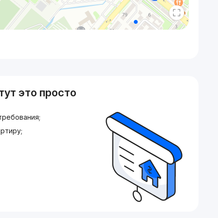
тут это просто
требования;
ртиру;