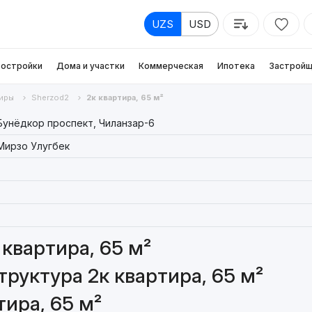
UZS
USD
остройки
Дома и участки
Коммерческая
Ипотека
Застройщ
иры
Sherzod2
2к квартира, 65 м²
Бунёдкор проспект, Чиланзар-6
Мирзо Улугбек
квартира, 65 м²
руктура 2к квартира, 65 м²
ира, 65 м²