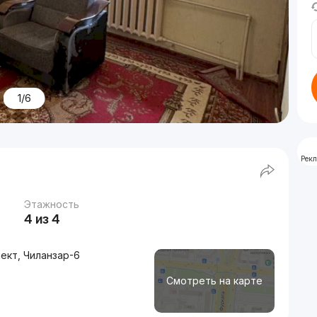
1/6
Рек
Этажность
4 из 4
ект, Чиланзар-6
Смотреть на карте