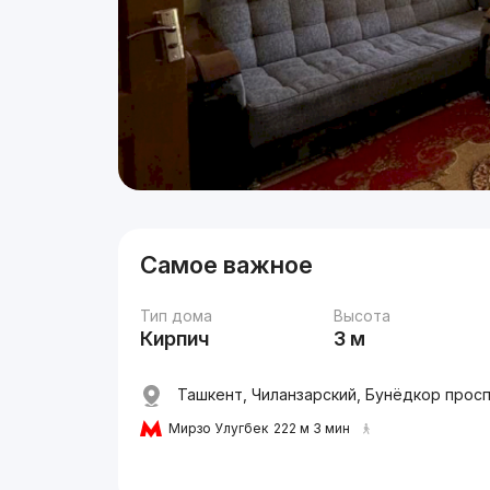
Самое важное
Тип дома
Высота
Кирпич
3 м
Ташкент, Чиланзарский, Бунёдкор просп
Мирзо Улугбек
222 м 3 мин