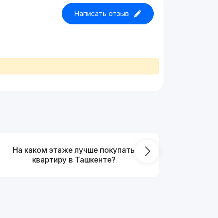
Написать отзыв
На каком этаже лучше покупать
Что выг
квартиру в Ташкенте?
от