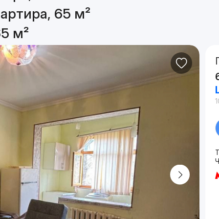
артира, 65 м²
65 м²
1
Т