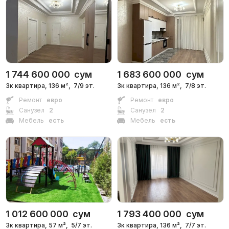
Сдан 2024
,
Grand Capital Group
ЖК «Lafayette»
1 744 600 000
сум
1 683 600 000
сум
3к квартира, 136 м²,
7/9 эт.
3к квартира, 136 м²,
7/8 эт.
Ремонт
евро
Ремонт
евро
Санузел
2
Санузел
2
Мебель
есть
Мебель
есть
1 012 600 000
сум
1 793 400 000
сум
3к квартира, 57 м²,
5/7 эт.
3к квартира, 136 м²,
7/7 эт.