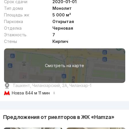
Срок сдачи
2020-01-01
Тип дома
Монолит
Площадь жк
5 000 м²
Парковка
Открытая
Отделка
Черновая
от
17.1 млн
сум
/м²
Этажность
7
Стены
Кирпич
Сдан 2025
,
Fayus Development
ЖК «Fayus»
Смотреть на карте
+998 (99) 925...
Комфорт
Ташкент, Чиланзарский, 2А, Чиланзар-1
Новза
844 м 11 мин
Реклама
Предложения от риелторов в
ЖК «Hamza»
Договорная