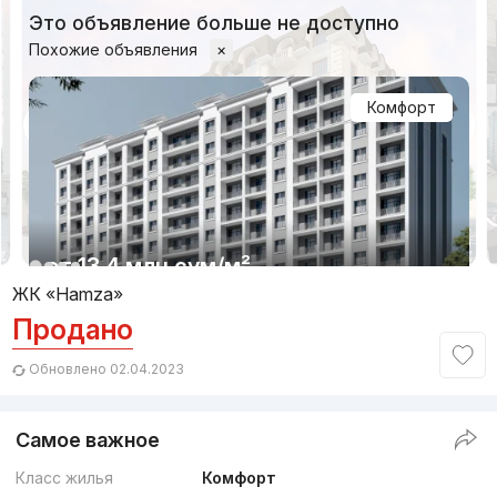
Это объявление больше не доступно
Похожие объявления
×
Комфорт
1/3
от
13.4 млн
сум
/м²
ЖК «Hamza»
Продано
Сдан 2025
,
Imarat Estate
ЖК «Sohil Boyi»
Обновлено 02.04.2023
+998 (99) 925...
Самое важное
Комфорт
Класс жилья
Комфорт