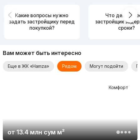
Какие вопросы нужно
Что делать, е
задать застройщику перед
застройщик заде
покупкой?
сроки?
Вам может быть интересно
Еще в ЖК «Hamza»
Рядом
Могут подойти
П
Комфорт
от
13.4 млн
сум
м²