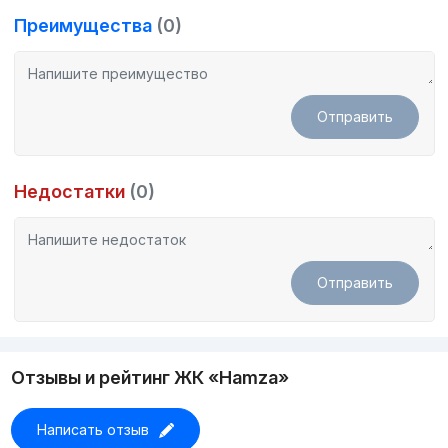
скоростных лифтов. В местах общего пользования
Преимущества
(0)
завершены штукатурные работы. В квартирах
установлены стены, пластиковые оконные рамы, входная
дверь, двухконтурный котел отопления, радиаторы, полы
оштукатурены. Введен в эксплуатацию с подключением ко
всем инженерным коммуникациям.
Отправить
Недостатки
(0)
Отправить
Отзывы и рейтинг ЖК «Hamza»
Написать отзыв