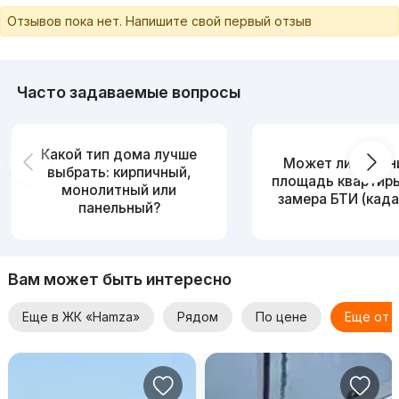
Отзывов пока нет. Напишите свой первый отзыв
Часто задаваемые вопросы
Какой тип дома лучше
Может ли измен
выбрать: кирпичный,
площадь квартир
монолитный или
замера БТИ (када
панельный?
Вам может быть интересно
Еще в ЖК «Hamza»
Рядом
По цене
Еще от 