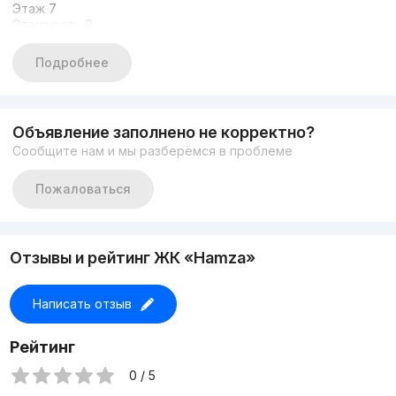
Этаж 7
Этажность 9
Общая площадь 106 кв.м
МЕБЕЛЬ И ТЕХНИКА УСТАНАВЛИВАЕТСЯ
Подробнее
Два Сан узла
Новостройка ЖК «Хамза»
ЦЕНА 143.000 у е
+998900300897
Объявление заполнено не корректно?
Сообщите нам и мы разберёмся в проблеме
Пожаловаться
Отзывы и рейтинг ЖК «Hamza»
Написать отзыв
Рейтинг
0 / 5