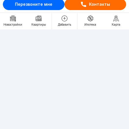
+998 (93) 390-30-10
Перезвоните мне
Контакты
Пн-Пт. С 9:30 до 18:00
Новостройки
Квартиры
Добавить
Ипотека
Карта
RU
UZ
Контакты
О проекте
Проект компании Webnow ©
Условия использования
Политика конфиденциальности
Публичная оферта
Учредитель:
"WEBNOW" MChJ
Адрес:
Toshkent shahri, A.Qahhor ko'chasi, 47-uy
Регистрация электронного СМИ:
1649