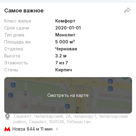
Самое важное
Класс жилья
Комфорт
Срок сдачи
2020-01-01
Тип дома
Монолит
Площадь жк
5 000 м²
Отделка
Черновая
Высота
3.2 м
Этажность
7 из 7
Стены
Кирпич
Смотреть на карте
Ташкент, Чиланзарский, 2А, Чиланзар-1, Чиланзарский
район, Ташкент, 100038, Узбекистан
Новза
844 м 11 мин