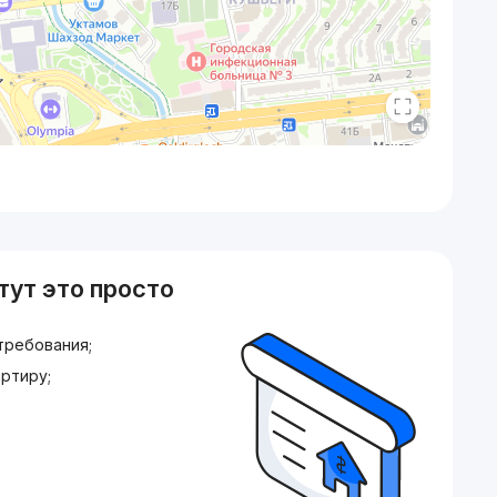
тут это просто
требования;
ртиру;