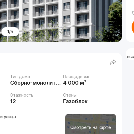
1/5
Рек
Тип дома
Площадь жк
Сборно-монолитный
4 000 м²
Этажность
Стены
12
Газоблок
и улица
Смотреть на карте