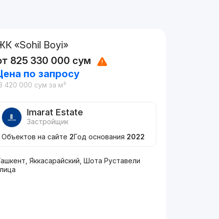
ЖК «Sohil Boyi»
от
825 330 000
сум
Цена по запросу
3 420 000
сум
за м²
Imarat Estate
Застройщик
Объектов на сайте
2
Год основания
2022
Ташкент, Яккасарайский, Шота Руставели
улица