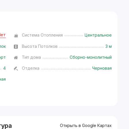
Нет
Система Отопления
Центральное
лок
Высота Потолков
3 м
орт
Тип дома
Сборно-монолитный
4
Отделка
Черновая
ная
тура
Открыть в Google Картах