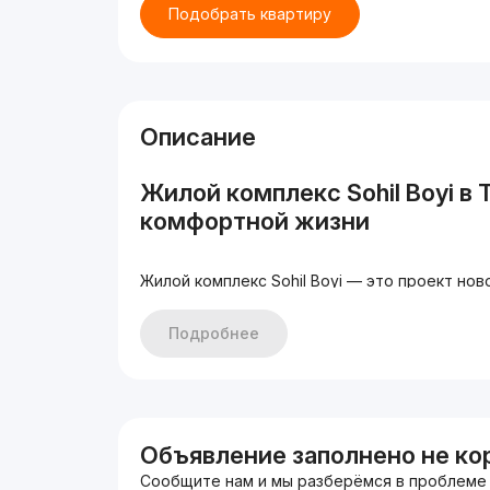
Подобрать квартиру
Описание
Жилой комплекс Sohil Boyi в
комфортной жизни
Жилой комплекс Sohil Boyi — это проект но
который сочетает в себе современное стро
инфраструктуру. Комплекс состоит из двух 
Подробнее
сборной технологии, что гарантирует высок
Высота потолков в квартирах достигает 3 м
Общая площадь комплекса — 10 150 м2. Ожид
Объявление заполнено не ко
Инфраструктура комплекса So
Сообщите нам и мы разберёмся в проблеме