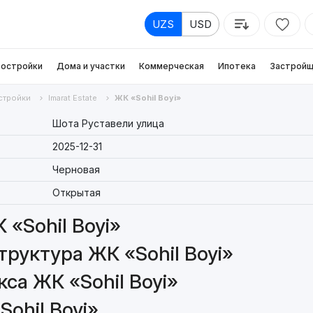
UZS
USD
остройки
Дома и участки
Коммерческая
Ипотека
Застройщ
стройки
Imarat Estate
ЖК «Sohil Boyi»
Шота Руставели улица
2025-12-31
Черновая
Открытая
«Sohil Boyi»
руктура ЖК «Sohil Boyi»
са ЖК «Sohil Boyi»
ohil Boyi»