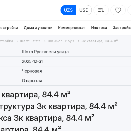
UZS
USD
остройки
Дома и участки
Коммерческая
Ипотека
Застройщ
стройки
Imarat Estate
ЖК «Sohil Boyi»
3к квартира, 84.4 м²
Шота Руставели улица
2025-12-31
Черновая
Открытая
квартира, 84.4 м²
руктура 3к квартира, 84.4 м²
са 3к квартира, 84.4 м²
артира, 84.4 м²