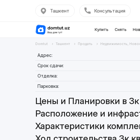
Ташкент
Консультация
Купить
Снять
Нов
Domtut
Ташкент
Продать
Недвижимость, Ново
Адрес:
Срок сдачи:
Отделка:
Парковка:
Цены и Планировки в 3к 
Расположение и инфраст
Характеристики комплек
Ход строительства 3к кв