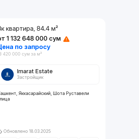
3к квартира, 84.4 м²
от
1 132 648 000
сум
Цена по запросу
3 420 000
сум
за м²
Imarat Estate
Застройщик
Ташкент, Яккасарайский, Шота Руставели
улица
Обновлено 18.03.2025