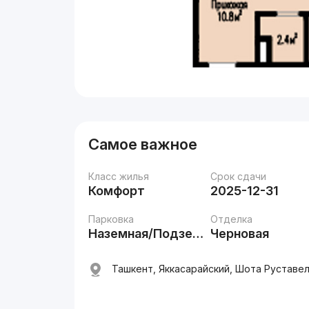
Самое важное
Класс жилья
Срок сдачи
Комфорт
2025-12-31
Парковка
Отделка
Наземная/Подземная
Черновая
Ташкент, Яккасарайский, Шота Руставел