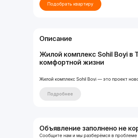
Подобрать квартиру
Описание
Жилой комплекс Sohil Boyi в
комфортной жизни
Жилой комплекс Sohil Boyi — это проект но
который сочетает в себе современное стро
инфраструктуру. Комплекс состоит из двух 
Подробнее
сборной технологии, что гарантирует высок
Высота потолков в квартирах достигает 3 м
Общая площадь комплекса — 10 150 м2. Ожид
Объявление заполнено не ко
Инфраструктура комплекса So
Сообщите нам и мы разберёмся в проблеме