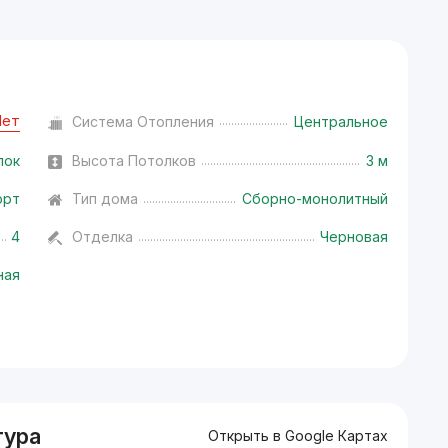
Нет
Система Отопления
Центральное
лок
Высота Потолков
3 м
орт
Тип дома
Сборно-монолитный
4
Отделка
Черновая
ная
тура
Открыть в Google Картах