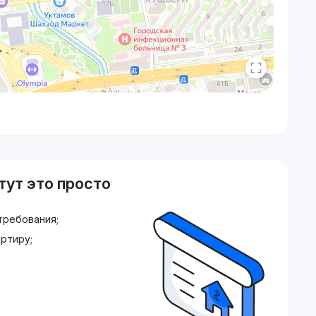
тут это просто
требования;
ртиру;