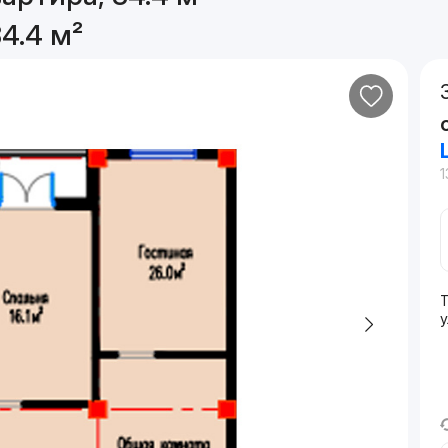
4.4 м²
1