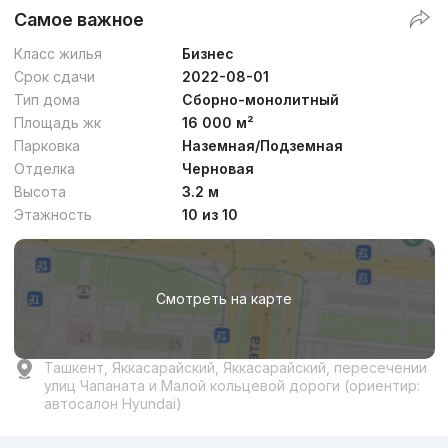
Самое важное
Класс жилья
Бизнес
Срок сдачи
2022-08-01
Тип дома
Сборно-монолитный
Площадь жк
16 000 м²
Парковка
Наземная/Подземная
Отделка
Черновая
Высота
3.2 м
Этажность
10 из 10
Смотреть на карте
Ташкент, Яккасарайский, Яккасарайский, пересечении
улиц Чапаната и Малой кольцевой дороги (ориентир:
автосалон Hyundai)
Реклама