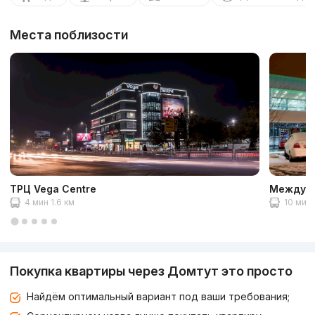
Места поблизости
ТРЦ Vega Centre
Междуна
4 мин 1.6 км
10 мин 
Покупка квартиры через Домтут это просто
Найдём оптимальный вариант под ваши требования;