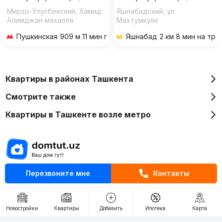
Мирзо-Улугбекский, Хамид
Яшнабадский, ул.
Алимджан махалля
Махтумкули
Пушкинская
909 м 11 мин пешком
Яшнабад
2 км 8 мин на тр
Квартиры в районах Ташкента
Смотрите также
Квартиры в Ташкенте возле метро
Перезвоните мне
Контакты
Отдел рекламы
+998 (78) 113-20-86
+998 (93) 390-30-10
Новостройки
Квартиры
Добавить
Ипотека
Карта
Пн-Пт. С 9:30 до 18:00