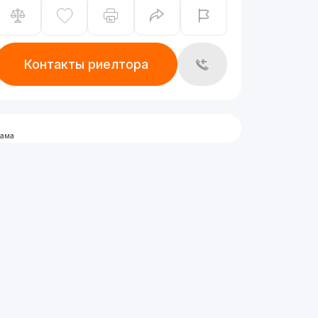
Контакты риелтора
лама