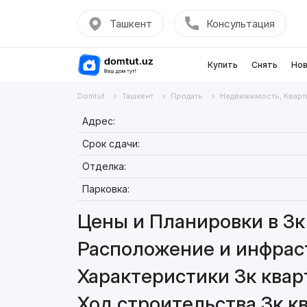
Ташкент
Консультация
Купить
Снять
Нов
Domtut
Ташкент
Продать
Недвижимость, Кварт
Адрес:
Срок сдачи:
Отделка:
Парковка:
Цены и Планировки в 3к 
Расположение и инфраст
Характеристики 3к квар
Ход строительства 3к кв