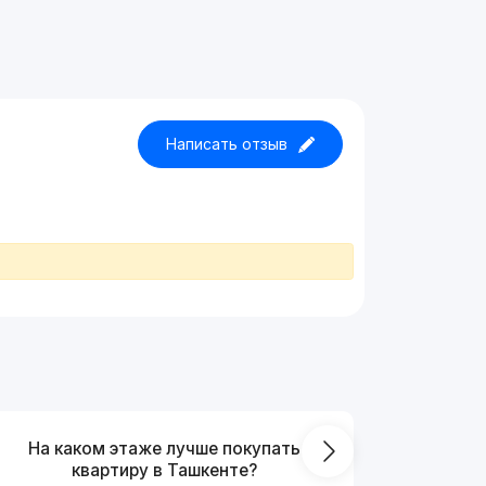
Написать отзыв
На каком этаже лучше покупать
Что выг
квартиру в Ташкенте?
от