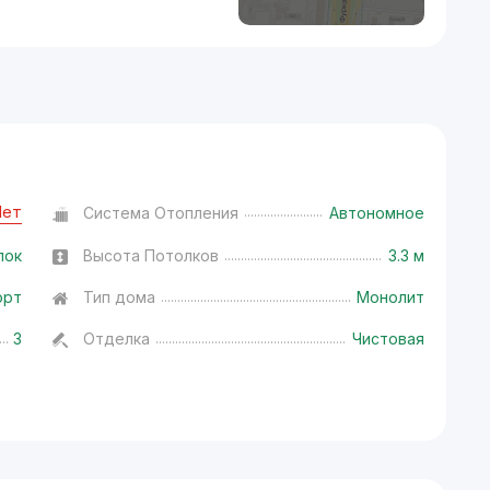
Нет
Система Отопления
Автономное
лок
Высота Потолков
3.3 м
орт
Тип дома
Монолит
3
Отделка
Чистовая