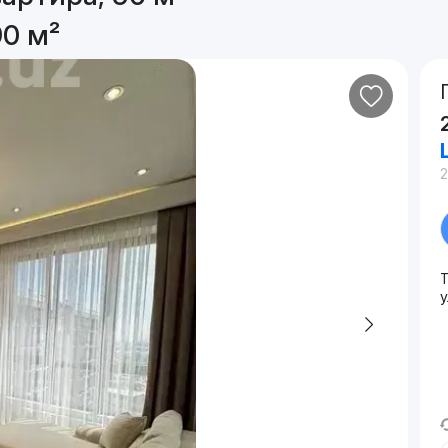
90 м²
2
у