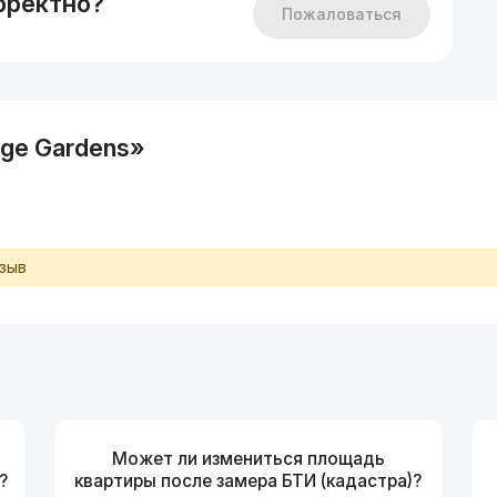
рректно?
Пожаловаться
ige Gardens»
тзыв
Может ли измениться площадь
?
квартиры после замера БТИ (кадастра)?