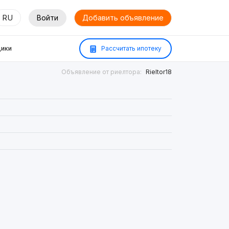
RU
Войти
Добавить объявление
ики
Рассчитать ипотеку
Объявление от риелтора:
Rieltor18