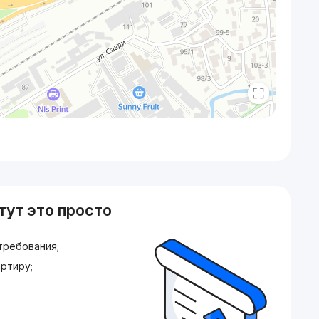
тут это просто
требования;
ртиру;