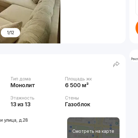
1/12
Рек
Тип дома
Площадь жк
Монолит
6 500 м²
Этажность
Стены
13 из 13
Газоблок
 улица, д.28
Смотреть на карте