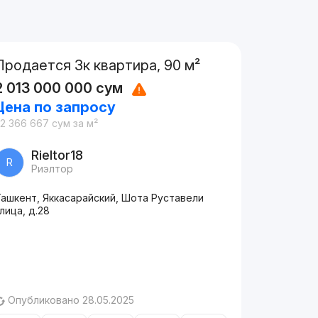
Продается 3к квартира, 90 м²
2 013 000 000
сум
Цена по запросу
2 366 667
сум
за м²
Rieltor18
R
Риэлтор
Ташкент, Яккасарайский, Шота Руставели
лица, д.28
Опубликовано 28.05.2025