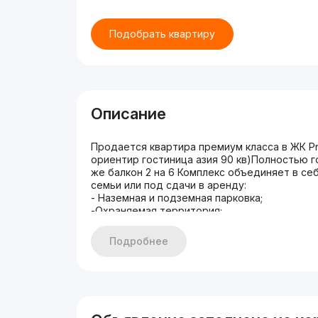
Подобрать квартиру
Описание
Продается квартира премиум класса в ЖК Pre
ориентир гостиница азия 90 кв)Полностью го
же балкон 2 на 6 Комплекс объединяет в с
семьи или под сдачи в аренду:
- Наземная и подземная парковка;
-Охраняемая территория;
-Круглосуточное видеонаблюдение;
-Круглосуточная охрана
Подробнее
-Двор без машин на 4 этаже
К квартире подведены все инженерные ком
Цена:165.000$
+99898-077-55-55