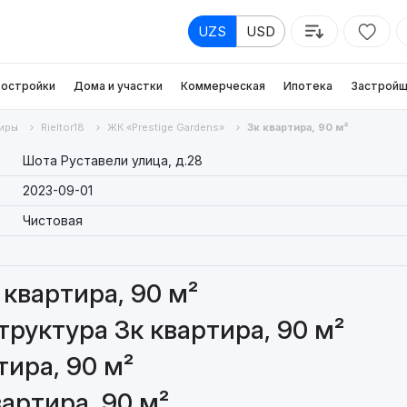
UZS
USD
остройки
Дома и участки
Коммерческая
Ипотека
Застройщ
иры
Rieltor18
ЖК «Prestige Gardens»
3к квартира, 90 м²
Шота Руставели улица, д.28
2023-09-01
Чистовая
квартира, 90 м²
руктура 3к квартира, 90 м²
тира, 90 м²
артира, 90 м²