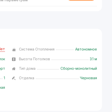
Нет
Система Отопления
Автономное
лок
Высота Потолков
3.1 м
орт
Тип дома
Сборно-монолитный
1
Отделка
Черновая
ная