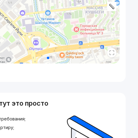
тут это просто
требования;
ртиру;