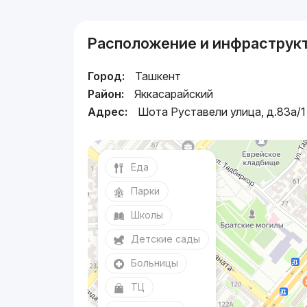
Расположение и инфраструк
Город:
Ташкент
Район:
Яккасарайский
Адрес:
Шота Руставели улица, д.83a/1
Еда
Парки
Школы
Детские сады
Больницы
ТЦ