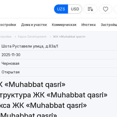
UZS
USD
остройки
Дома и участки
Коммерческая
Ипотека
Застройщ
стройки
Fayus Development
ЖК «Muhabbat qasri»
Шота Руставели улица, д.83a/1
2025-11-30
Черновая
Открытая
 «Muhabbat qasri»
руктура ЖК «Muhabbat qasri»
са ЖК «Muhabbat qasri»
Muhabbat qasri»