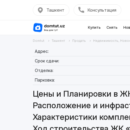
Ташкент
Консультация
Купить
Снять
Нов
Domtut
Ташкент
Продать
Недвижимость, Ново
Адрес:
Срок сдачи:
Отделка:
Парковка:
Цены и Планировки в ЖК
Расположение и инфраст
Характеристики комплек
Ход строительства ЖК «