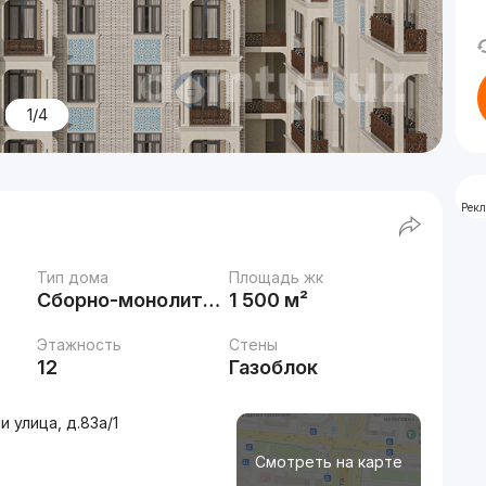
1/4
Рек
Тип дома
Площадь жк
Сборно-монолитный
1 500 м²
Этажность
Стены
12
Газоблок
 улица, д.83a/1
Смотреть на карте