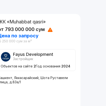
ЖК «Muhabbat qasri»
от
793 000 000
сум
Цена по запросу
5 250 000
сум
за м²
Fayus Development
Застройщик
Объектов на сайте
2
Год основания
2024
Ташкент, Яккасарайский, Шота Руставели
лица, д.83a/1