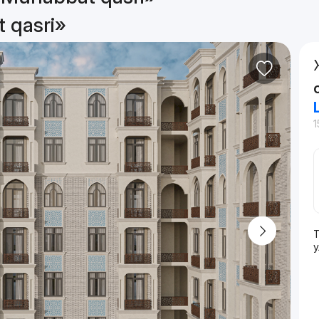
 qasri»
1
у