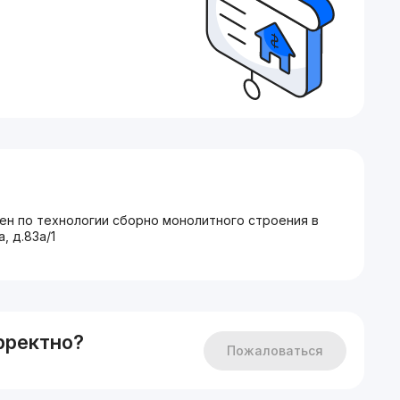
нен по технологии сборно монолитного строения в
, д.83a/1
рректно?
Пожаловаться