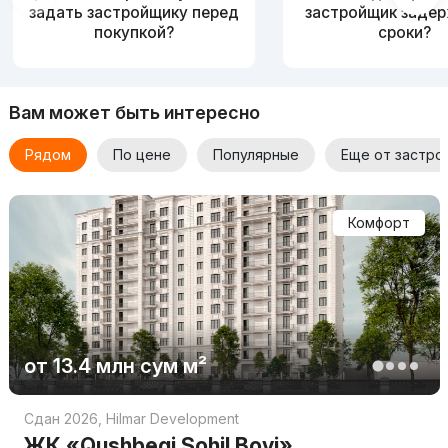
задать застройщику перед
застройщик заде
покупкой?
сроки?
Вам может быть интересно
Рядом
По цене
Популярные
Еще от застро
Комфорт
от
13.4 млн
сум
м²
Сдан 2026
,
Hilmar Development
ЖК «Qushbegi Sohil Boyi»