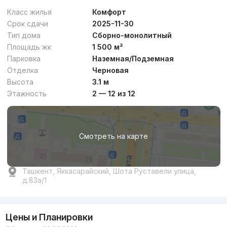
Класс жилья
Комфорт
Срок сдачи
2025-11-30
Тип дома
Сборно-монолитный
Площадь жк
1 500 м²
Парковка
Наземная/Подземная
Отделка
Черновая
Высота
3.1 м
Этажность
2 — 12 из 12
Смотреть на карте
Ташкент, Яккасарайский, Шота Руставели улица,
д.83a/1
Цены и Планировки