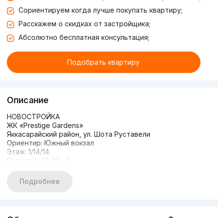
Сориентируем когда лучше покупать квартиру;
Расскажем о скидках от застройщика;
Абсолютно бесплатная консультация;
Подобрать квартиру
Описание
НОВОСТРОЙКА
ЖК «Prestige Gardens»
Яккасарайский район, ул. Шота Руставели
Ориентир: Южный вокзал
Этаж: 1/14/14
Площадь: 25,39 м²
Состояние: евроремонт
С мебелью, есть балкон
Подробнее
Цена: 55.000 у.е
Телефон: +99897 705 33 05