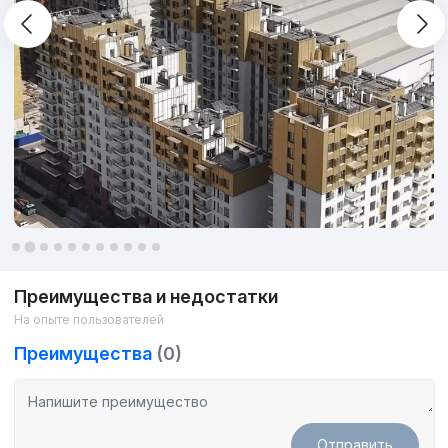
Цены на квартиры в жилом комплексе Parisien
К покупке доступны 2, 3 и 4-х комнатные квартиры с
черновой отделкой и возможностью рассрочки. На выбор
будущих жильцов предлагается несколько планировочных
решений и возможность выбора квартиры на любом из 9
этажей ЖК.
Преимущества и недостатки
На опыте пользователей
Преимущества
(0)
Отправить