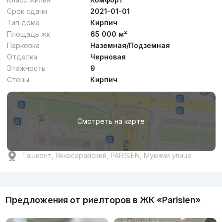
Срок сдачи
2021-01-01
Тип дома
Кирпич
Площадь жк
65 000 м²
от
14.5 млн
сум
/м²
Парковка
Наземная/Подземная
Отделка
Черновая
Сдан 2022
,
Etalon Building
Этажность
9
ЖК «Yakkasaroy City Mall»
Стены
Кирпич
+998 (93) 870...
Смотреть на карте
Комфорт
4
Ташкент, Яккасарайский, PARISIEN, Мукими улица
Реклама
от
11.6 млн
сум
/м²
Предложения от риелторов в
ЖК «Parisien»