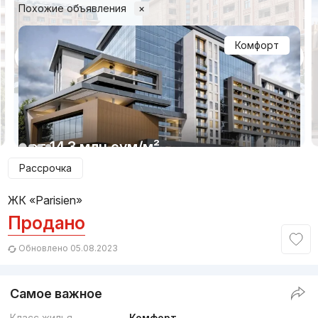
Похожие объявления
×
Комфорт
1/13
от
14.3 млн
сум
/м²
Рассрочка
Сдача 1кв 2027
,
NEO House
ЖК «Parisien»
ЖК «Vision»
Продано
+998 (95) 454...
Обновлено 05.08.2023
Бизнес
Самое важное
Класс жилья
Комфорт