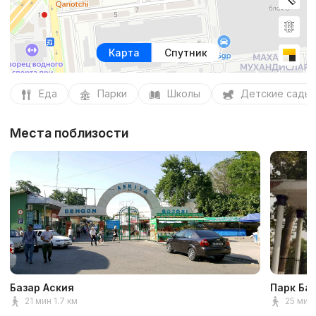
Карта
Спутник
Еда
Парки
Школы
Детские сады
Места поблизости
Базар Аския
Парк Ба
21 мин 1.7 км
25 мин 