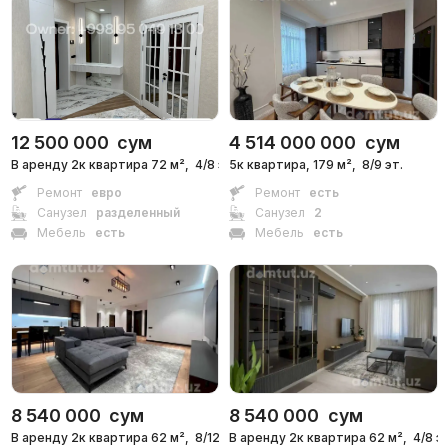
Сдача 3кв 2026
,
Inside
ЖК «Binkat»
+998 (93) 578...
12 500 000
сум
4 514 000 000
сум
В аренду 2к квартира 72 м²,
4/8 эт.
5к квартира, 179 м²,
8/9 эт.
Ремонт
евро
Ремонт
есть
Санузел
разделенный
Санузел
2
Мебель
есть
Мебель
есть
8 540 000
сум
8 540 000
сум
В аренду 2к квартира 62 м²,
8/12 эт.
В аренду 2к квартира 62 м²,
4/8 э