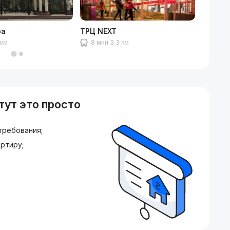
ра
ТРЦ NEXT
Между
 км
8 мин 3.3 км
9 км 
тут это просто
требования;
ртиру;