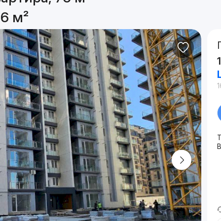
6 м²
1
Т
B