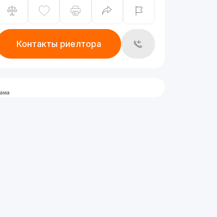
Контакты риелтора
лама