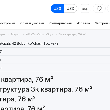
UZS
USD
остройки
Дома и участки
Коммерческая
Ипотека
Застройщ
иры
Марат
ЖК «Zarafshan Сity»
3к квартира, 76 м²
йский, 42 Bobur ko'chasi, Тошкент
01
я
я
квартира, 76 м²
руктура 3к квартира, 76 м²
ира, 76 м²
артира, 76 м²