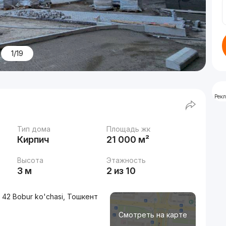
1/19
Рек
Тип дома
Площадь жк
Кирпич
21 000 м²
Высота
Этажность
3 м
2 из 10
 42 Bobur ko'chasi, Тошкент
Смотреть на карте