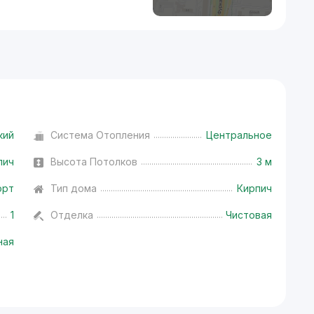
кий
Система Отопления
Центральное
пич
Высота Потолков
3 м
орт
Тип дома
Кирпич
1
Отделка
Чистовая
ная