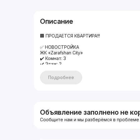
Описание
🏢 ПРОДАЕТСЯ КВАРТИРА!!!
✅ НОВОСТРОЙКА
ЖК «Zarafshan City»
✔️ Комнат: 3
✔️ Этаж: 2
✔️ Этажность: 13
🚩 ОБЩАЯ ПЛОЩАДЬ: 76 кв.м
Подробнее
🚩 СОСТОЯНИЕ: Ремонт от застройщика
Кадастр Июнь-Июль
➖➖➖➖➖
📍Адрес: Яккасарайский район
Ориентир: ул. Бобура
Объявление заполнено не ко
💰Цена: 100.000у.е
Сообщите нам и мы разберёмся в проблеме
📞+998903515141
📞+998950333330