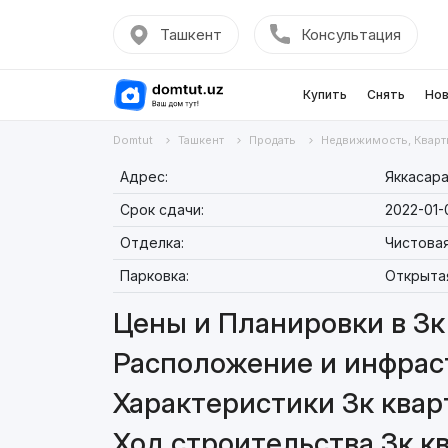
Ташкент
Консультация
Купить
Снять
Нов
Domtut
Ташкент
Продать
Недвижимость, Кварт
Адрес:
Яккасара
Срок сдачи:
2022-01-
Отделка:
Чистова
Парковка:
Открыта
Цены и Планировки в 3к 
Расположение и инфраст
Характеристики 3к кварт
Ход строительства 3к кв