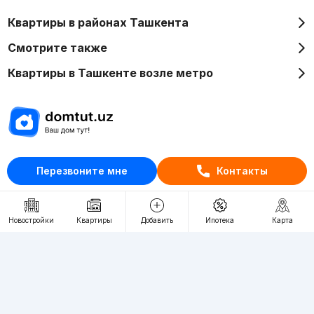
Квартиры в районах Ташкента
Смотрите также
Квартиры в Ташкенте возле метро
Отдел рекламы
Перезвоните мне
Контакты
+998 (78) 113-20-86
+998 (93) 390-30-10
Пн-Пт. С 9:30 до 18:00
Новостройки
Квартиры
Добавить
Ипотека
Карта
RU
UZ
Контакты