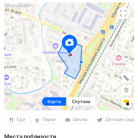
Карта
Спутник
Еда
Парки
Школы
Детские сады
Места поблизости