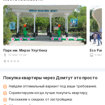
Парк им. Мирзо Улугбека
Eco Park
20 мин 1.6 км
4 мин 2
Покупка квартиры через Домтут это просто
Найдём оптимальный вариант под ваши требования;
Сориентируем когда лучше покупать квартиру;
Расскажем о скидках от застройщика;