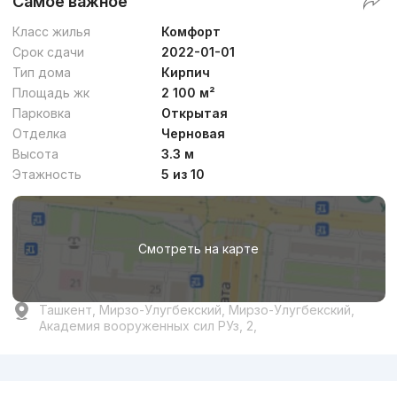
Самое важное
Класс жилья
Комфорт
Срок сдачи
2022-01-01
Тип дома
Кирпич
Площадь жк
2 100 м²
Парковка
Открытая
Отделка
Черновая
Высота
3.3 м
Этажность
5 из 10
Смотреть на карте
Ташкент, Мирзо-Улугбекский, Мирзо-Улугбекский,
Академия вооруженных сил РУз, 2,
Реклама