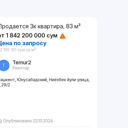
Продается 3к квартира, 83 м²
от
1 842 200 000
сум
Цена по запросу
2 195 181
сум
за м²
Temur2
T
Риэлтор
ашкент, Юнусабадский, Ниёзбек йули улица,
.29/2
Опубликовано 22.10.2024