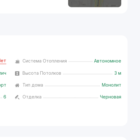
Нет
Система Отопления
Автономное
пич
Высота Потолков
3 м
орт
Тип дома
Монолит
6
Отделка
Черновая