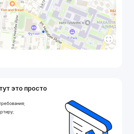
тут это просто
требования;
ртиру;