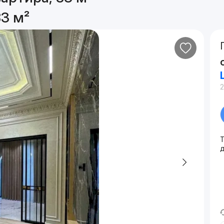
83 м²
2
Т
д