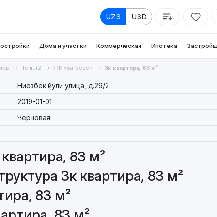
UZS
USD
остройки
Дома и участки
Коммерческая
Ипотека
Застройщ
иры
Temur2
ЖК «Barocco»
3к квартира, 83 м²
Ниёзбек йули улица, д.29/2
2019-01-01
Черновая
квартира, 83 м²
руктура 3к квартира, 83 м²
ира, 83 м²
артира, 83 м²