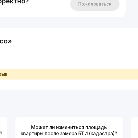
рректно?
Пожаловаться
cco»
тзыв
Может ли измениться площадь
?
квартиры после замера БТИ (кадастра)?