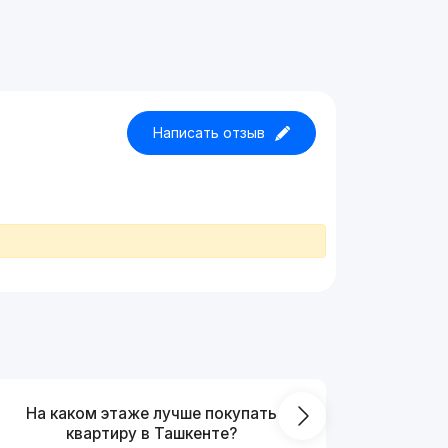
Написать отзыв
На каком этаже лучше покупать
Что выг
квартиру в Ташкенте?
от