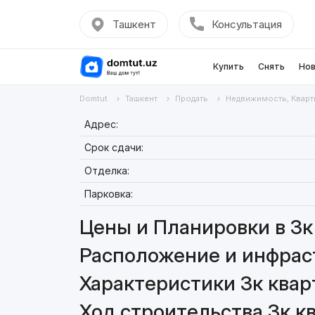
Ташкент
Консультация
Купить
Снять
Нов
Domtut
Ташкент
Продать
Недвижимость, Кварт
Адрес:
Срок сдачи:
Отделка:
Парковка:
Цены и Планировки в 3к 
Расположение и инфраст
Характеристики 3к кварт
Ход строительства 3к кв