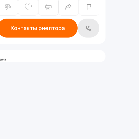
Контакты риелтора
лама