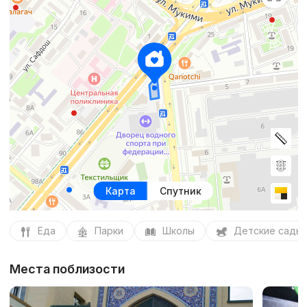
Карта
Спутник
Еда
Парки
Школы
Детские сады
Места поблизости