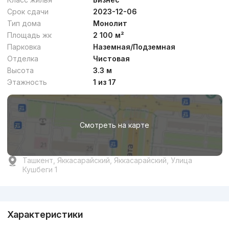
Срок сдачи
2023-12-06
Тип дома
Монолит
Площадь жк
2 100 м²
Парковка
Наземная/Подземная
Отделка
Чистовая
Высота
3.3 м
Этажность
1 из 17
Смотреть на карте
Ташкент, Яккасарайский, Яккасарайский, Улица
Кушбеги 1
Реклама
Характеристики