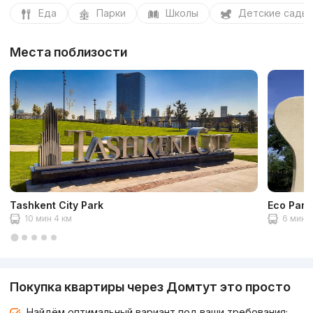
Еда
Парки
Школы
Детские сады
Места поблизости
Tashkent City Park
Eco Park
10 мин 4 км
6 мин 2
Покупка квартиры через Домтут это просто
Найдём оптимальный вариант под ваши требования;