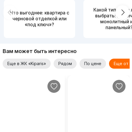
Какой тип дома
Что выгоднее: квартира с
выбрать: кирпи
черновой отделкой или
монолитный 
«под ключ»?
панельный
Вам может быть интересно
Еще в ЖК «Kiparis»
Рядом
По цене
Еще от 