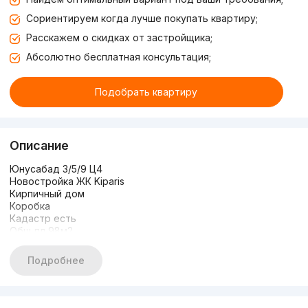
Сориентируем когда лучше покупать квартиру;
Расскажем о скидках от застройщика;
Абсолютно бесплатная консультация;
Подобрать квартиру
Описание
Юнусабад 3/5/9 Ц4
Новостройка ЖК Kiparis
Кирпичный дом
Коробка
Кадастр есть
Общ пл 98м2
Ориентир: Ц4 Дом за Шедевром
Адрес: Юнусабадский район, массив Кашгар, 12/1
Подробнее
1500 м².
Стартовая цена 155000 уе.
Тел 77 308 80 04 Ким Александр.