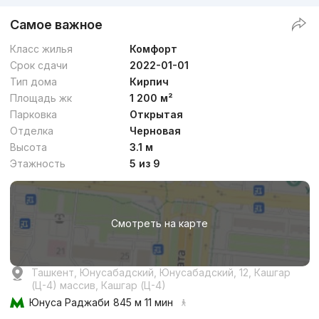
Самое важное
Класс жилья
Комфорт
Срок сдачи
2022-01-01
Тип дома
Кирпич
Площадь жк
1 200 м²
Парковка
Открытая
Отделка
Черновая
Высота
3.1 м
Этажность
5 из 9
Смотреть на карте
Ташкент, Юнусабадский, Юнусабадский, 12, Кашгар
(Ц-4) массив, Кашгар (Ц-4)
Юнуса Раджаби
845 м 11 мин