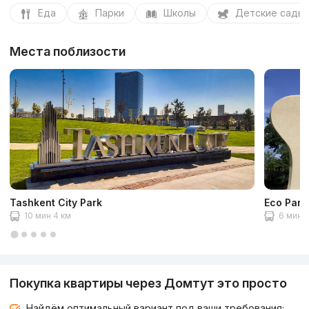
Еда
Парки
Школы
Детские сады
Места поблизости
Tashkent City Park
Eco Park
10 мин 4 км
6 мин 2
Покупка квартиры через Домтут это просто
Найдём оптимальный вариант под ваши требования;