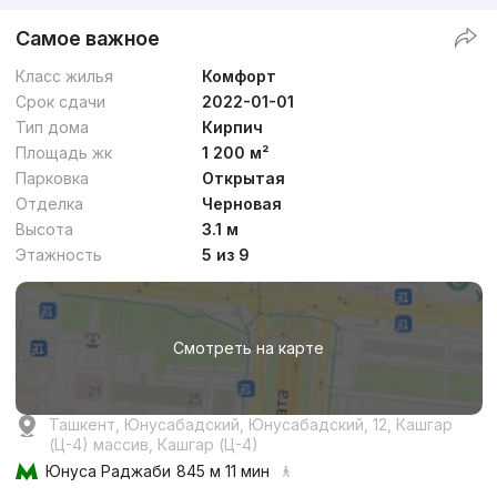
Самое важное
Класс жилья
Комфорт
Срок сдачи
2022-01-01
Тип дома
Кирпич
Площадь жк
1 200 м²
Парковка
Открытая
Отделка
Черновая
Высота
3.1 м
Этажность
5 из 9
Смотреть на карте
Ташкент, Юнусабадский, Юнусабадский, 12, Кашгар
(Ц-4) массив, Кашгар (Ц-4)
Юнуса Раджаби
845 м 11 мин