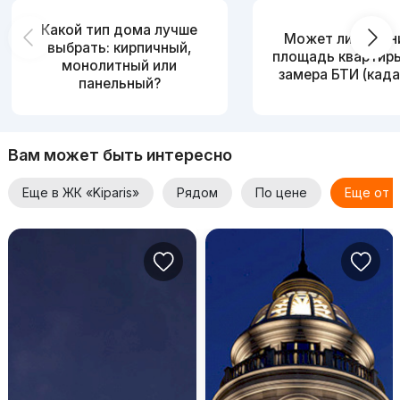
Какой тип дома лучше
Может ли измен
выбрать: кирпичный,
площадь квартир
монолитный или
замера БТИ (када
панельный?
Вам может быть интересно
Еще в ЖК «Kiparis»
Рядом
По цене
Еще от 