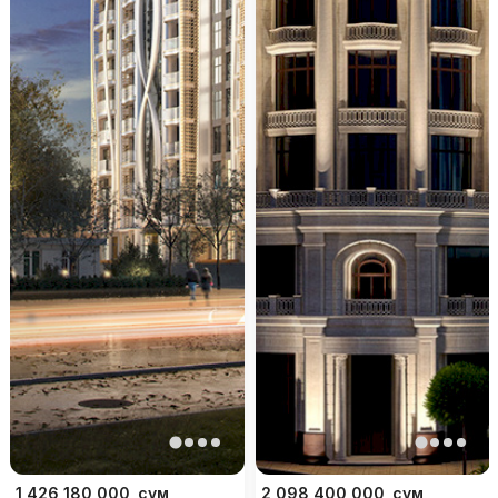
1 426 180 000
сум
2 098 400 000
сум