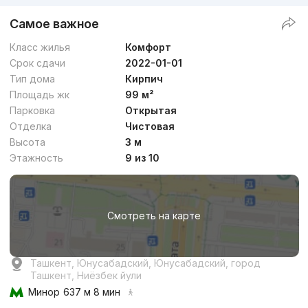
Самое важное
Класс жилья
Комфорт
Срок сдачи
2022-01-01
Тип дома
Кирпич
Площадь жк
99 м²
Парковка
Открытая
Отделка
Чистовая
Высота
3 м
Этажность
9 из 10
Смотреть на карте
Ташкент, Юнусабадский, Юнусабадский, город
Ташкент, Ниёзбек йули
Минор
637 м 8 мин