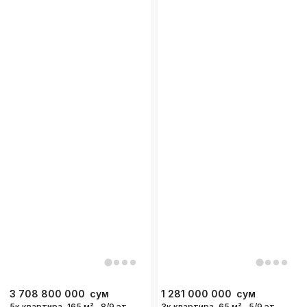
3 708 800 000
сум
1 281 000 000
сум
5к квартира, 165 м²,
8/9 эт.
3к квартира, 65 м²,
5/9 эт.