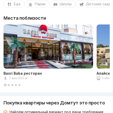
Еда
Парки
Школы
Детские сады
Места поблизости
Basri Baba ресторан
Алайски
7 мин 600 м
5 мин 1
Покупка квартиры через Домтут это просто
Найдём оптимальный вариант под ваши требования;