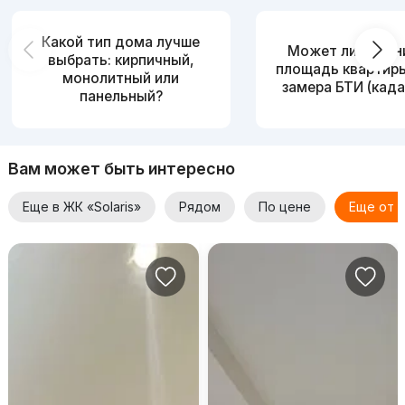
Какой тип дома лучше
Может ли измен
выбрать: кирпичный,
площадь квартир
монолитный или
замера БТИ (када
панельный?
Вам может быть интересно
Еще в ЖК «Solaris»
Рядом
По цене
Еще от 