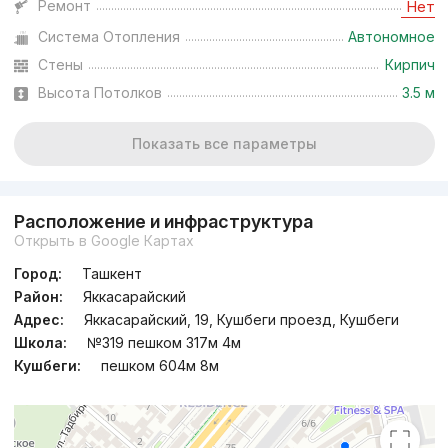
Ремонт
Нет
Система Отопления
Автономное
Стены
Кирпич
Высота Потолков
3.5 м
Показать все параметры
Расположение и инфраструктура
Открыть в Google Картах
Город:
Ташкент
Район:
Яккасарайский
Адрес:
Яккасарайский, 19, Кушбеги проезд, Кушбеги
Школа:
№319 пешком 317м 4м
Кушбеги:
пешком 604м 8м