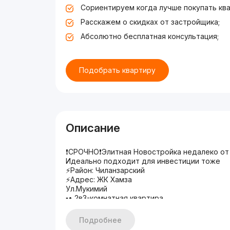
Сориентируем когда лучше покупать ква
Расскажем о скидках от застройщика;
Абсолютно бесплатная консультация;
Подобрать квартиру
Описание
❗️СРОЧНО❗️Элитная Новостройка недалеко от
Идеально подходит для инвестиции тоже
⚡️Район: Чиланзарский
⚡️Адрес: ЖК Хамза
Ул.Мукимий
▪️• 2в3-комнатная квартира
▪️• Этаж - 5 из 7
▪️• Площадь - 57 м2
Подробнее