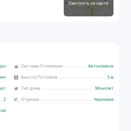
Смотреть на карте
вро
Система Отопления
Автономное
пич
Высота Потолков
3 м
орт
Тип дома
Монолит
2
Отделка
Черновая
тая