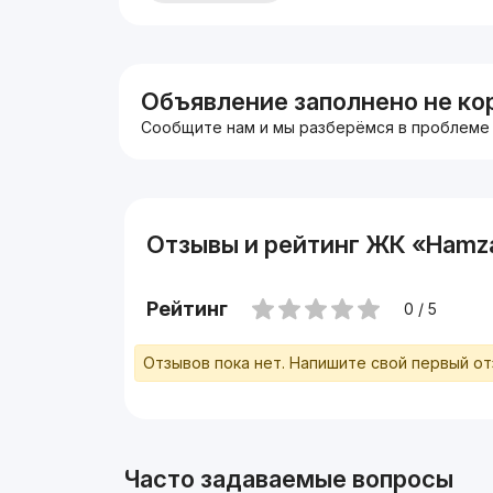
💵Цена 83,000 у.е
🕘 В 5-10 минутах торговые центры, метро, б
быстрого питания, общеобразовательная ср
Звоните, имеются альтернативные варианты 
📞 Моб : +998.99.073.03.33
Объявление заполнено не ко
Сообщите нам и мы разберёмся в проблеме
С уважением "Expert "
Эксперт рынка недвижимости
Специалист Диёр (https://t.me/Dior_Expert)
🚀Телеграм: https://t.me/EXPERT_RENT_UZ
🌐Инстаграм: https://instagram.com/expert.real_
Отзывы и рейтинг ЖК «Hamz
Рейтинг
0 / 5
Отзывов пока нет. Напишите свой первый о
Часто задаваемые вопросы