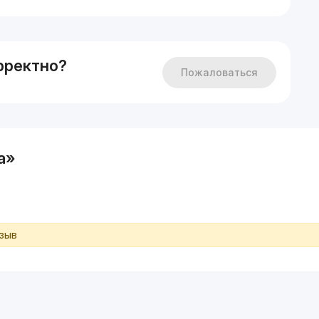
анки, магазины, аптеки, кофейни, рестораны, кафе
едняя школа, детские сады .
в базе более 10.000 объектов по городу!
рректно?
Пожаловаться
estate
a»
тзыв