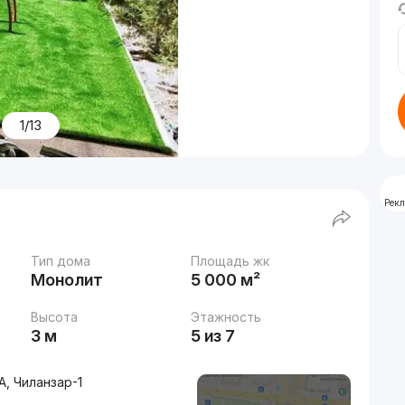
1/13
Рек
Тип дома
Площадь жк
Монолит
5 000 м²
Высота
Этажность
3 м
5 из 7
А, Чиланзар-1