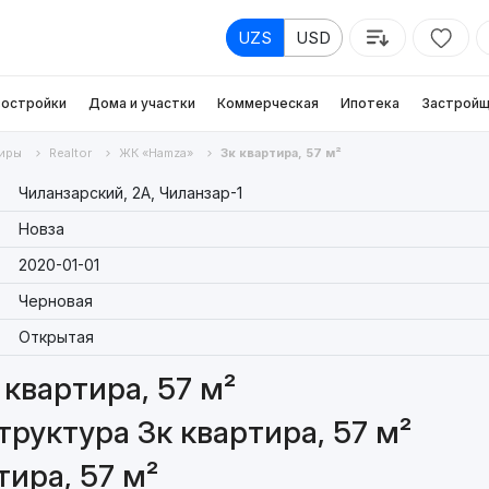
UZS
USD
остройки
Дома и участки
Коммерческая
Ипотека
Застройщ
иры
Realtor
ЖК «Hamza»
3к квартира, 57 м²
Чиланзарский, 2А, Чиланзар-1
Новза
2020-01-01
Черновая
Открытая
квартира, 57 м²
руктура 3к квартира, 57 м²
ира, 57 м²