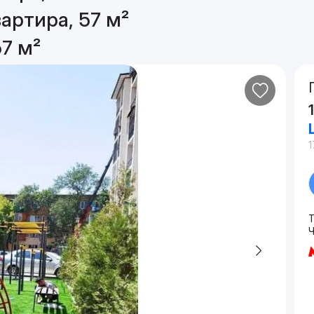
артира, 57 м²
7 м²
1
Т
Ч