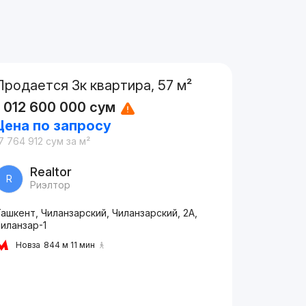
Продается 3к квартира, 57 м²
1 012 600 000
сум
Цена по запросу
7 764 912
сум
за м²
Realtor
R
Риэлтор
ашкент, Чиланзарский, Чиланзарский, 2А,
иланзар-1
Новза
844 м 11 мин