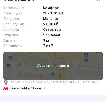
Класс жилья
Комфорт
Срок сдачи
2020-01-01
Тип дома
Монолит
Площадь жк
5 000 м²
Парковка
Открытая
Отделка
Черновая
Высота
3 м
Этажность
7 из 7
Смотреть на карте
Ташкент, Чиланзарский, Чиланзарский, 2А, Чиланзар-1
Новза
844 м 11 мин
Реклама