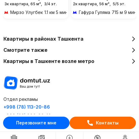
3к квартира, 65 м²,
3/4 эт.
2к квартира, 56 м²,
5/5 эт.
Мирзо Улугбек
1.1 км 5 мин на транспорте
Гафура Гуляма
715 м 9 мин
Квартиры в районах Ташкента
Смотрите также
Квартиры в Ташкенте возле метро
Отдел рекламы
+998 (78) 113-20-86
+998 (93) 390-30-10
Перезвоните мне
Контакты
Пн-Пт. С 9:30 до 18:00