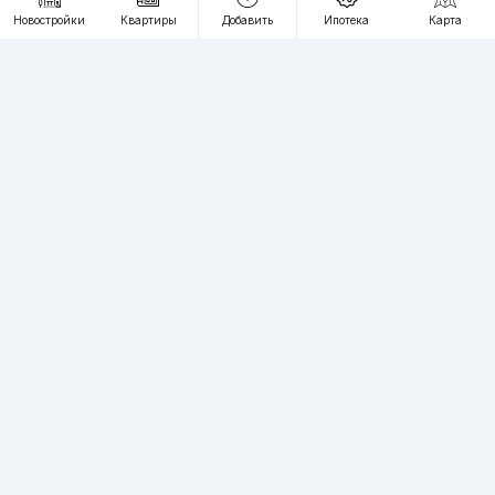
RU
UZ
Новостройки
Квартиры
Добавить
Ипотека
Карта
Контакты
О проекте
Проект компании Webnow ©
Условия использования
Политика конфиденциальности
Публичная оферта
Учредитель:
"WEBNOW" MChJ
Адрес:
Toshkent shahri, A.Qahhor ko'chasi, 47-uy
Регистрация электронного СМИ:
1649
Квартиры в новостройках Ташкента пользуются большим спросом,
вы можете разместить на нашем сайте неограниченное количество