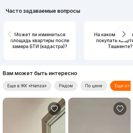
Часто задаваемые вопросы
Может ли измениться
На каком этаже
площадь квартиры после
покупать кварт
замера БТИ (кадастра)?
Ташкенте?
Вам может быть интересно
Еще в ЖК «Hamza»
Рядом
По цене
Еще от 