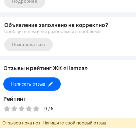
Подробнее
Общая площадь: 106м2
Состояние евроремонт
Закрытый охр. двор
Два санузла
Объявление заполнено не корректно?
Два балкона
Сообщите нам и мы разберёмся в проблеме
ЦЕНА: 147000 у.е
+998935072657
Пожаловаться
Отзывы и рейтинг ЖК «Hamza»
Написать отзыв
Рейтинг
0 / 5
Отзывов пока нет. Напишите свой первый отзыв