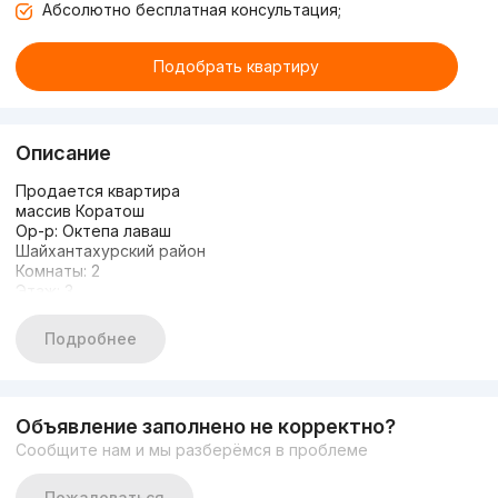
Абсолютно бесплатная консультация;
Подобрать квартиру
Описание
Продается квартира
массив Коратош
Ор-р: Октепа лаваш
Шайхантахурский район
Комнаты: 2
Этаж: 3
Этажность: 5
Общая площадь: 58м2
Подробнее
Состояние: Евроремонт
С МЕБЕЛЬЮ И ТЕХНИКОЙ
Цена: 78.000уе окан.
+998935072657
Объявление заполнено не корректно?
Сообщите нам и мы разберёмся в проблеме
Пожаловаться