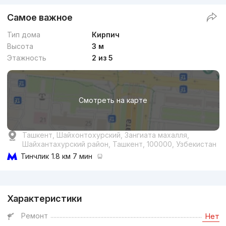
Самое важное
Тип дома
Кирпич
Высота
3 м
Этажность
2 из 5
Смотреть на карте
Ташкент, Шайхонтохурский, Зангиата махалля,
Шайхантахурский район, Ташкент, 100000, Узбекистан
Тинчлик
1.8 км 7 мин
Реклама
Характеристики
Ремонт
Нет