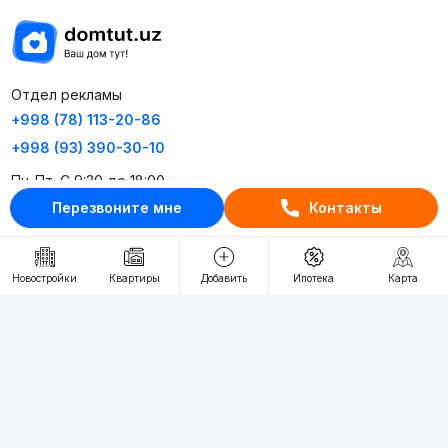
Отдел рекламы
+998 (78) 113-20-86
+998 (93) 390-30-10
Пн-Пт. С 9:30 до 18:00
Перезвоните мне
Контакты
RU
UZ
Новостройки
Квартиры
Добавить
Ипотека
Карта
Контакты
О проекте
Проект компании Webnow ©
Условия использования
Политика конфиденциальности