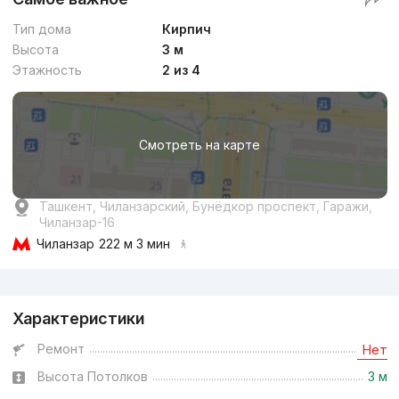
Тип дома
Кирпич
Высота
3 м
Этажность
2 из 4
Смотреть на карте
Ташкент, Чиланзарский, Бунёдкор проспект, Гаражи,
Чиланзар-16
Чиланзар
222 м 3 мин
Реклама
Характеристики
Ремонт
Нет
Высота Потолков
3 м