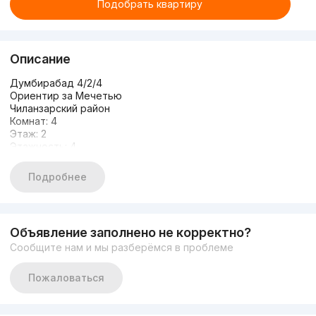
Подобрать квартиру
Описание
Думбирабад 4/2/4
Ориентир за Мечетью
Чиланзарский район
Комнат: 4
Этаж: 2
Этажность: 4
Общая площадь: 91м2
Евро ремонт
Подробнее
Удвоенный зал
Цена: 87.000 у.е
+998935072657
Объявление заполнено не корректно?
Сообщите нам и мы разберёмся в проблеме
Пожаловаться