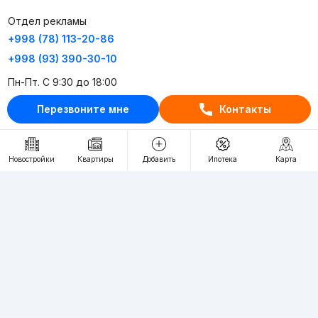
Отдел рекламы
+998 (78) 113-20-86
+998 (93) 390-30-10
Пн-Пт. С 9:30 до 18:00
Перезвоните мне
Контакты
RU
UZ
Контакты
Новостройки
Квартиры
Добавить
Ипотека
Карта
О проекте
Проект компании Webnow ©
Условия использования
Политика конфиденциальности
Публичная оферта