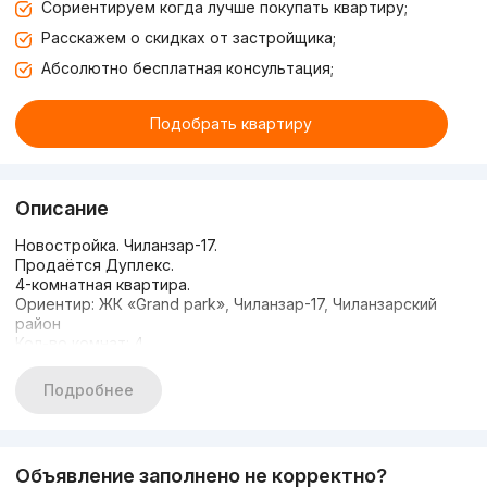
Сориентируем когда лучше покупать квартиру;
Расскажем о скидках от застройщика;
Абсолютно бесплатная консультация;
Подобрать квартиру
Описание
Новостройка. Чиланзар-17.
Продаётся Дуплекс.
4-комнатная квартира.
Ориентир: ЖК «Grand park», Чиланзар-17, Чиланзарский
район
Кол-во комнат: 4
Этаж: 7+8
Этажность: 8
Подробнее
Площадь: 122 м²
Состояние: евроремонт
Метро Чиланзар 10 минут пешком.
1 зал, 3 спальни, 1 кухня, 2 санузла, 2 балкона, панорамные
Объявление заполнено не корректно?
окна-двери.