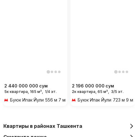
2 440 000 000
сум
2 196 000 000
сум
5к квартира, 165 м²,
1/4 эт.
2к квартира, 65 м²,
3/5 эт.
Буюк Ипак Йули
556 м 7 мин пешком
Буюк Ипак Йули
723 м 9 ми
Квартиры в районах Ташкента