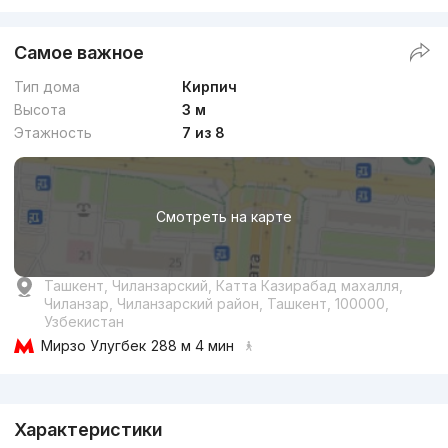
Самое важное
Тип дома
Кирпич
Высота
3 м
Этажность
7 из 8
Смотреть на карте
Ташкент, Чиланзарский, Катта Казирабад махалля,
Чиланзар, Чиланзарский район, Ташкент, 100000,
Узбекистан
Мирзо Улугбек
288 м 4 мин
Реклама
Характеристики