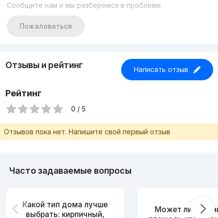
Сообщите нам и мы разберёмся в проблеме
Мебель, техника.
Фильтр водяной, 3 телевизора, кондиционер,
холодильник, стиральная машинка, микроволновка.
Пожаловаться
Газ есть.
Дом кирпичный.
По кадастру 115 м².
По плану 122 м².
Отзывы и рейтинг
Цена: 135.000 у.е.
Написать отзыв
Малика, телефон:
+998 90 919 18 00.
Рейтинг
0 / 5
Отзывов пока нет. Напишите свой первый отзыв
Часто задаваемые вопросы
Какой тип дома лучше
Может ли измен
выбрать: кирпичный,