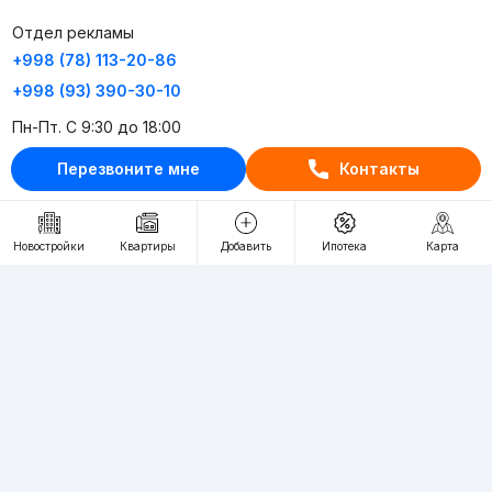
Отдел рекламы
+998 (78) 113-20-86
+998 (93) 390-30-10
Пн-Пт. С 9:30 до 18:00
Перезвоните мне
Контакты
RU
UZ
Контакты
Новостройки
Квартиры
Добавить
Ипотека
Карта
О проекте
Проект компании Webnow ©
Условия использования
Политика конфиденциальности
Публичная оферта