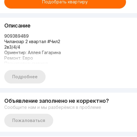
Подобрать квартиру
Описание
909389489
Чиланзар 2 квартал #Чил2
2в3/4/4
Ориентир: Аллея Гагарина
Ремонт: Евро
Планировка: смежка
Балкон: 2/4
Тип строения: кирпич
Подробнее
Сан.узел: совмещённый
Общая площадь: 54 кв.м
Мебель: да
Техника: да
Объявление заполнено не корректно?
Сообщите нам и мы разберёмся в проблеме
Пожаловаться