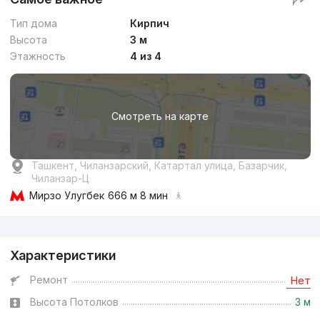
Тип дома
Кирпич
Высота
3 м
Этажность
4 из 4
Смотреть на карте
Ташкент, Чиланзарский, Катартал улица, Базарчик,
Чиланзар-Ц
Мирзо Улугбек
666 м 8 мин
Реклама
Характеристики
Ремонт
Нет
Высота Потолков
3 м