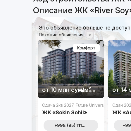
Описание ЖК «River Soy
Это объявление больше не доступ
Похожие объявления
×
Комфорт
от
10 млн
сум
/м²
от
14 
Сдача 2кв 2027
,
Future Universe Developme
Сдан 20
ЖК «Sokin Sohil»
ЖК «A
+998 (95) 111...
+99