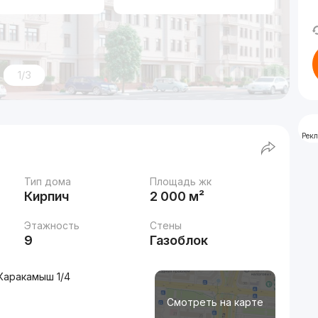
1/3
Рек
Тип дома
Площадь жк
Кирпич
2 000 м²
Этажность
Стены
9
Газоблок
 Каракамыш 1/4
Смотреть на карте