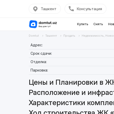
Ташкент
Консультация
Купить
Снять
Нов
Domtut
Ташкент
Продать
Недвижимость, Ново
Адрес:
Срок сдачи:
Отделка:
Парковка:
Цены и Планировки в ЖК
Расположение и инфраст
Характеристики комплек
Ход строительства ЖК «