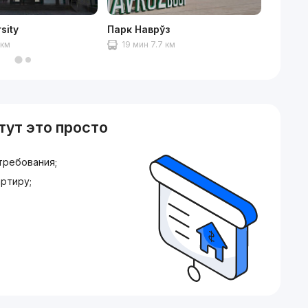
rsity
Парк Наврўз
Мечет
 км
19 мин 7.7 км
18 ми
тут это просто
требования;
ртиру;