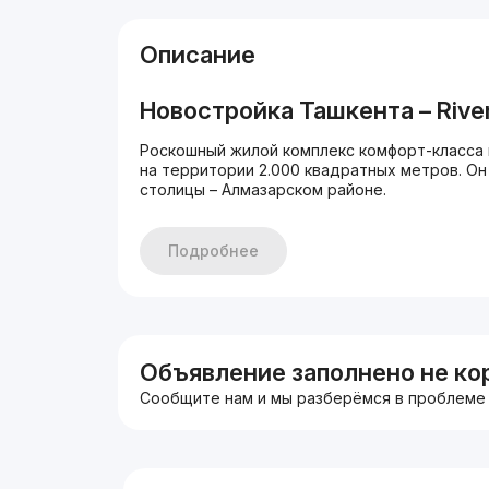
Описание
Новостройка Ташкента –
Rive
Роскошный жилой комплекс комфорт-класса 
на территории 2.000 квадратных метров. О
столицы – Алмазарском районе.
Здесь есть все необходимое для комфортно
Подробнее
центральное отопление, высокие потолки,
внутренний двор с продуманным ландшафтны
местами для прогулок и отдыха.
Все квартиры идут с черновой отделкой, ко
своих предпочтений.
Объявление заполнено не ко
Сообщите нам и мы разберёмся в проблеме
Инфратруктура