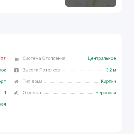
Нет
Система Отопления
Центральное
лок
Высота Потолков
3.2 м
орт
Тип дома
Кирпич
1
Отделка
Черновая
ная