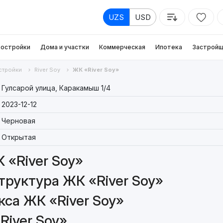
UZS
USD
остройки
Дома и участки
Коммерческая
Ипотека
Застройщ
стройки
River Soy
ЖК «River Soy»
Гулсарой улица, Каракамыш 1/4
2023-12-12
Черновая
Открытая
 «River Soy»
руктура ЖК «River Soy»
са ЖК «River Soy»
River Soy»