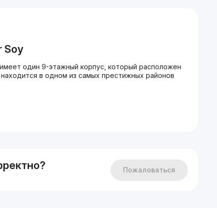
r
Soy
имеет один 9-этажный корпус, который расположен
н находится в одном из самых престижных районов
й жизни: подземная парковка для жильцов,
 удобное расположение, хорошо обустроенный
м дизайном, детской площадкой, workout зоной,
торая даст возможность сделать ремонт, исходя из
рректно?
Пожаловаться