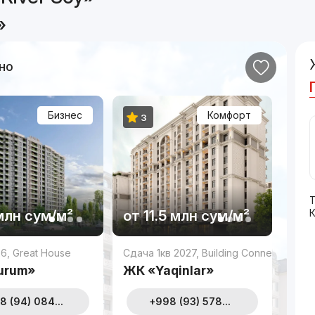
»
но
Бизнес
Комфорт
3
Т
млн
сум
/м²
от
11.5 млн
сум
/м²
nt
26
,
Great House
Сдача 1кв 2027
,
Building Connection
urum»
ЖК «Yaqinlar»
8 (94) 084...
+998 (93) 578...