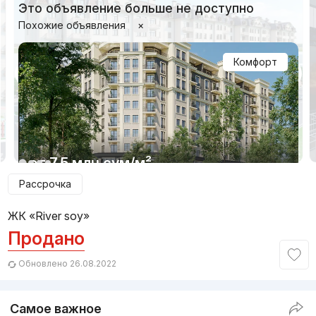
Это объявление больше не доступно
Похожие объявления
×
Комфорт
1/7
от
7.5 млн
сум
/м²
Рассрочка
Сдан 2022
,
Skyline
ЖК «River soy»
ЖК «River Park»
Продано
+998 (95) 199...
Обновлено 26.08.2022
Комфорт
Самое важное