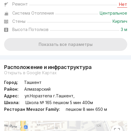
Ремонт
Нет
Сдан
,
Sabrina
Система Отопления
Центральное
3к квартира, 77 м²
Стены
Кирпич
+998 (34) 927...
Высота Потолков
3 м
Показать все параметры
Расположение и инфраструктура
Открыть в Google Картах
Город:
Ташкент
Район:
Алмазарский
Адрес:
ул.Норазтепа г.Ташкент,
Школа:
Школа № 165 пешком 5 мин 400м
Ресторан Mevazor Family:
пешком 8 мин 650 м