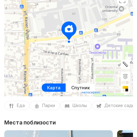
Карта
Спутник
Еда
Парки
Школы
Детские сады
Места поблизости