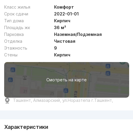
Класс жилья
Комфорт
Срок сдачи
2022-01-01
Тип дома
Кирпич
Площадь жк
36 м²
от
7.2 млн
сум
/м²
Парковка
Наземная/Подземная
Отделка
Чистовая
Сдан 2023
,
NEO Construction Premium
Этажность
9
ЖК «Riverside Palace»
Стены
Кирпич
+998 (95) 819...
Смотреть на карте
Ташкент, Алмазарский, ул.Норазтепа г.Ташкент,
Реклама
от
18.2 млн
сум
/м²
Характеристики