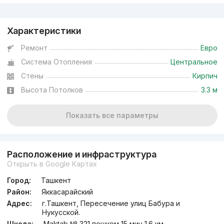
Реклама
Характеристики
Ремонт
Евро
Система Отопления
Центральное
Стены
Кирпич
Высота Потолков
3.3 м
Показать все параметры
Расположение и инфраструктура
Открыть в Google Картах
Город:
Ташкент
Район:
Яккасарайский
Адрес:
г.Ташкент, Пересечение улиц Бабура и
Нукусской.
Школа:
Maktab № 321 пешком 15 мин 1.6 км