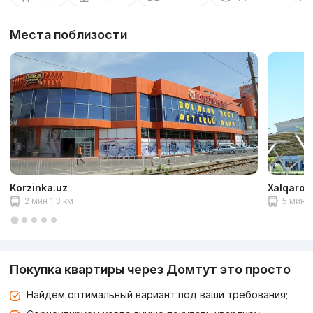
Места поблизости
Korzinka.uz
Xalqaro a
2 мин 1.3 км
5 мин 2
Покупка квартиры через Домтут это просто
Найдём оптимальный вариант под ваши требования;