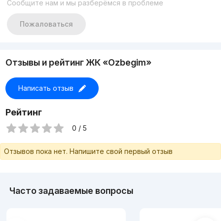
Сообщите нам и мы разберёмся в проблеме
вас!
Телефон:
+998 90 046 46 10
Пожаловаться
Отзывы и рейтинг ЖК «Ozbegim»
Написать отзыв
Рейтинг
0 / 5
Отзывов пока нет. Напишите свой первый отзыв
Часто задаваемые вопросы