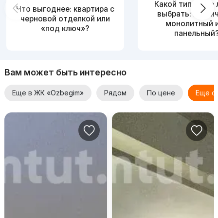
Какой тип дома
Что выгоднее: квартира с
выбрать: кирпи
черновой отделкой или
монолитный 
«под ключ»?
панельный
Вам может быть интересно
Еще в ЖК «Ozbegim»
Рядом
По цене
Еще о