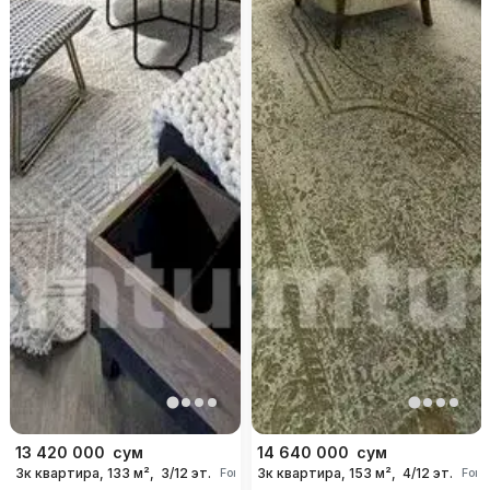
13 420 000
сум
14 640 000
сум
3к квартира, 133 м²,
3/12 эт.
3к квартира, 153 м²,
4/12 эт.
For days
For 