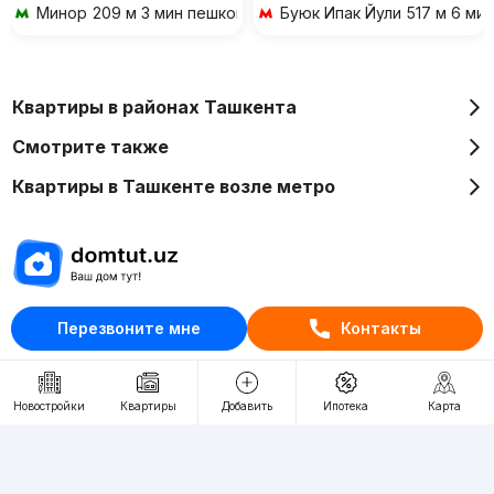
Минор
209 м 3 мин пешком
Буюк Ипак Йули
517 м 6 ми
Квартиры в районах Ташкента
Смотрите также
Квартиры в Ташкенте возле метро
Отдел рекламы
Перезвоните мне
Контакты
+998 (78) 113-20-86
+998 (93) 390-30-10
Новостройки
Квартиры
Добавить
Ипотека
Карта
Пн-Пт. С 9:30 до 18:00
RU
UZ