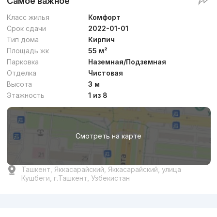
Самое важное
Класс жилья
Комфорт
Срок сдачи
2022-01-01
Тип дома
Кирпич
Площадь жк
55 м²
Парковка
Наземная/Подземная
Отделка
Чистовая
Высота
3 м
Этажность
1 из 8
Смотреть на карте
Ташкент, Яккасарайский, Яккасарайский, улица
Кушбеги, г.Ташкент, Узбекистан
Реклама