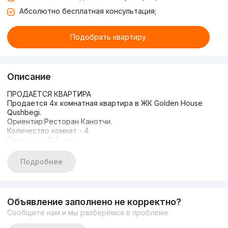
Абсолютно бесплатная консультация;
Подобрать квартиру
Описание
ПРОДАЁТСЯ КВАРТИРА
Продается 4х комнатная квартира в ЖК Golden House
Qushbegi.
Ориентир:Ресторан Канотчи.
Количество комнат - 4.
Площадь - 134 кв.м.
Этаж - 1/цоколь.
Этажность - 7.
Подробнее
Ремонт от застройщика.
Состояние. Хорошое
Закрытый охраняемый двор.
Детская площадка.
Объявление заполнено не корректно?
Дом полностью заселен.
Сообщите нам и мы разберёмся в проблеме
Цена срочная: 140.000$ торг
📞+998903515141