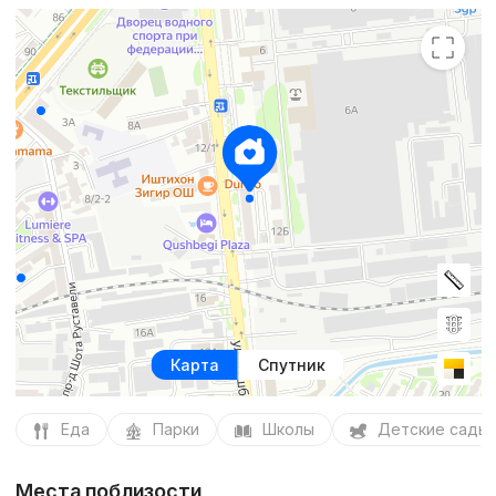
Карта
Спутник
Еда
Парки
Школы
Детские сады
Места поблизости