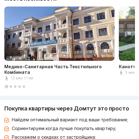
Медико-Санитарная Часть Текстильного
Канотчи
Комбината
5 мин 
13 мин 1.1 км
Покупка квартиры через Домтут это просто
Найдём оптимальный вариант под ваши требования;
Сориентируем когда лучше покупать квартиру;
Расскажем о скидках от застройщика;