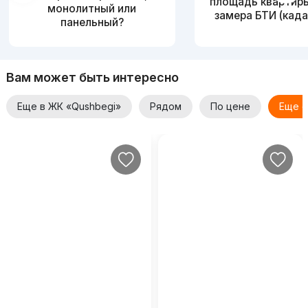
площадь квартир
монолитный или
замера БТИ (када
панельный?
Вам может быть интересно
Еще в ЖК «Qushbegi»
Рядом
По цене
Еще о