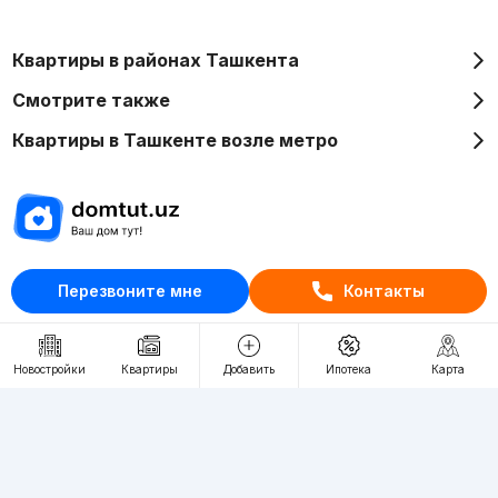
Квартиры в районах Ташкента
Смотрите также
Квартиры в Ташкенте возле метро
Отдел рекламы
Перезвоните мне
Контакты
+998 (78) 113-20-86
+998 (93) 390-30-10
Пн-Пт. С 9:30 до 18:00
Новостройки
Квартиры
Добавить
Ипотека
Карта
RU
UZ
Контакты