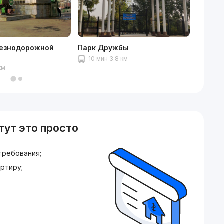
езнодорожной
Парк Дружбы
NEXT M
10 мин 3.8 км
10 ми
км
тут это просто
требования;
ртиру;