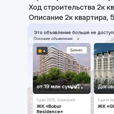
Ход строительства 2к кв
Описание 2к квартира, 5
Это объявление больше не доступ
Похожие объявления
×
Бизнес
4
от
19 млн
сум
/м²
Догов
Сдан 2025
,
Greenpark
Сдача 1к
ЖК «Bobur
ЖК «Gl
Residence»