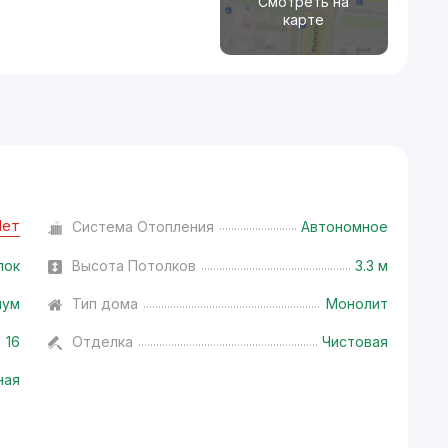
Смотреть на
карте
Нет
Система Отопления
Автономное
лок
Высота Потолков
3.3 м
иум
Тип дома
Монолит
16
Отделка
Чистовая
ная