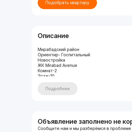
Подобрать квартиру
Описание
Мирабадский район
Ориентир- Госпитальный
Новостройка
ЖК Mirabad Avenue
Комнат-2
Этаж-10
Этажность-12
Площадь-52 кв.м
Подробнее
3-я линия
Состояние- коробка
9-77777-363
9-0349-0349 (тг)
Объявление заполнено не ко
Сообщите нам и мы разберёмся в проблеме