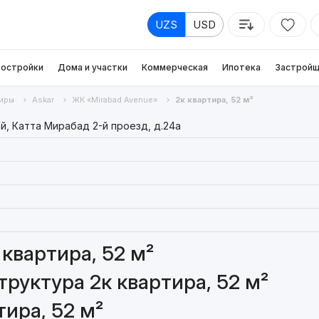
UZS
USD
остройки
Дома и участки
Коммерческая
Ипотека
Застройщ
иры
Askar
ЖК «Mirabad Avenue»
2к квартира, 52 м²
, Катта Мирабад 2-й проезд, д.24a
квартира, 52 м²
руктура 2к квартира, 52 м²
ира, 52 м²