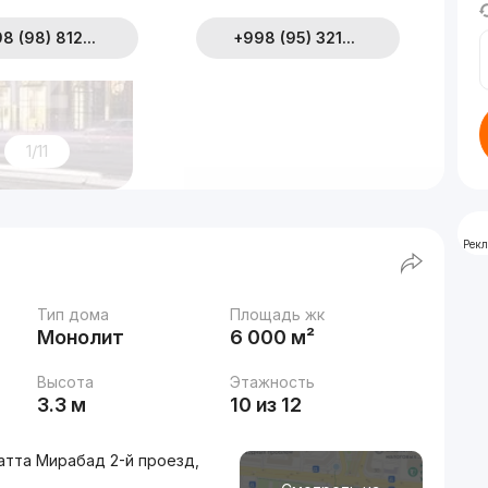
8 (98) 812...
+998 (95) 321...
1/11
Рек
Тип дома
Площадь жк
Монолит
6 000 м²
Высота
Этажность
3.3 м
10 из 12
атта Мирабад 2-й проезд,