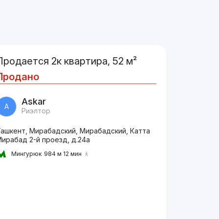
Продается 2к квартира, 52 м²
Продано
Askar
A
Риэлтор
Ташкент, Мирабадский, Мирабадский, Катта
ирабад 2-й проезд, д.24a
Мингурюк
984 м 12 мин