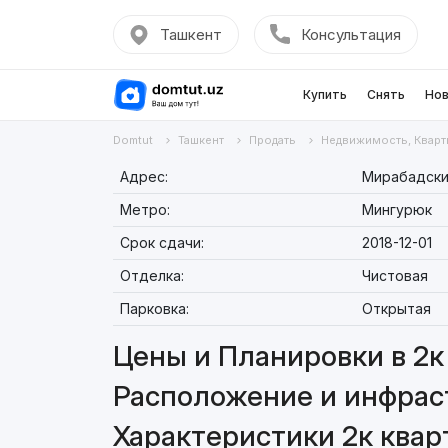
Ташкент
Консультация
Купить
Снять
Нов
Domtut
Ташкент
Продать
Недвижимость, Кварт
Адрес:
Мирабадский
Метро:
Мингурюк
Срок сдачи:
2018-12-01
Отделка:
Чистовая
Парковка:
Открытая
Цены и Планировки в 2к 
Расположение и инфраст
Характеристики 2к кварт