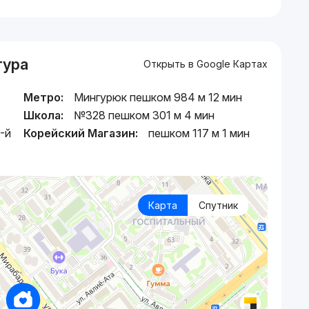
тура
Открыть в Google Картах
Метро:
Мингурюк пешком 984 м 12 мин
Школа:
№328 пешком 301 м 4 мин
-й
Корейский Магазин:
пешком 117 м 1 мин
Карта
Спутник