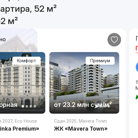
артира, 52 м²
2 м²
но
Комфорт
Премиум
М
орная
от
23.2 млн
сум
/м²
в 2027
,
Eco House
Сдан 2025
,
Mavera Town
inka Premium»
ЖК «Mavera Town»